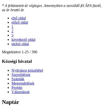
* A feltüntetett ár végleges. Amennyiben a szerződő fél ÁFA fizető,
az ár bruttó ár.
első oldal
előző oldal
1
2
3
következő oldal
utolsó oldal
Megtekintve
1
-
25
/ 396
Községi hivatal
Nyilvános közzététel
Szerződések
Számlák
Megrendelések
Projekt
Választások
Naptár