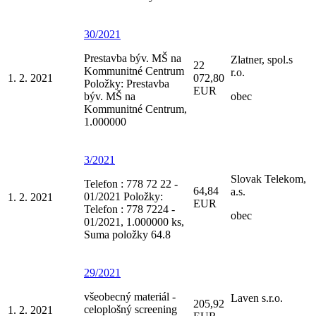
30/2021
Prestavba býv. MŠ na
Zlatner, spol.s
22
Kommunitné Centrum
r.o.
1. 2. 2021
072,80
Položky: Prestavba
EUR
býv. MŠ na
obec
Kommunitné Centrum,
1.000000
3/2021
Slovak Telekom,
Telefon : 778 72 22 -
64,84
a.s.
01/2021 Položky:
1. 2. 2021
EUR
Telefon : 778 7224 -
obec
01/2021, 1.000000 ks,
Suma položky 64.8
29/2021
všeobecný materiál -
Laven s.r.o.
205,92
celoplošný screening
1. 2. 2021