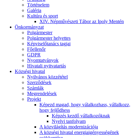
Történelem
Galéria
Kultúra és sport
XIV. Népművészeti Tábor az Ipoly Mentén
Önkormányzat
Polgármester
Polgármester helyettes
Képviselőtanács tagjai
Főellenőr
GDPR
Nyomtatványok
Hivatali nyitvatartás
Községi hivatal
Nyilvános közzététel
Szerződések
Számlák
Megrendelések
Projekt
Képezd magad, hogy válalkozhass, vállalkozz,
hogy fejlődhess
Képzés kezdő vállalkozóknak
Nyelvi tanfolyam
A közvilágítás modernizációja
A községi hivatal energiaigényességének
csökkentése