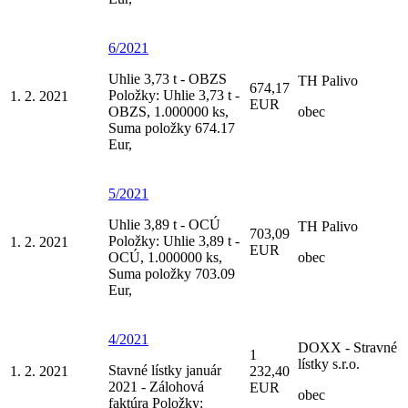
6/2021
Uhlie 3,73 t - OBZS
TH Palivo
674,17
Položky: Uhlie 3,73 t -
1. 2. 2021
EUR
OBZS, 1.000000 ks,
obec
Suma položky 674.17
Eur,
5/2021
Uhlie 3,89 t - OCÚ
TH Palivo
703,09
Položky: Uhlie 3,89 t -
1. 2. 2021
EUR
OCÚ, 1.000000 ks,
obec
Suma položky 703.09
Eur,
4/2021
DOXX - Stravné
1
lístky s.r.o.
Stavné lístky január
1. 2. 2021
232,40
2021 - Zálohová
EUR
obec
faktúra Položky: