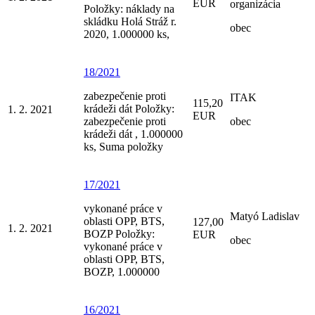
EUR
organizácia
Položky: náklady na
skládku Holá Stráž r.
obec
2020, 1.000000 ks,
18/2021
zabezpečenie proti
ITAK
115,20
krádeži dát Položky:
1. 2. 2021
EUR
zabezpečenie proti
obec
krádeži dát , 1.000000
ks, Suma položky
17/2021
vykonané práce v
Matyó Ladislav
oblasti OPP, BTS,
127,00
1. 2. 2021
BOZP Položky:
EUR
obec
vykonané práce v
oblasti OPP, BTS,
BOZP, 1.000000
16/2021