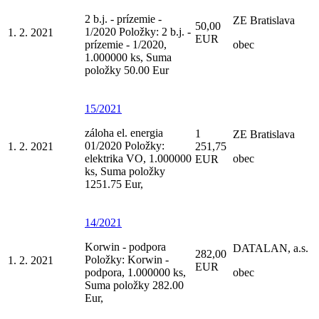
2 b.j. - prízemie -
ZE Bratislava
50,00
1/2020 Položky: 2 b.j. -
1. 2. 2021
EUR
prízemie - 1/2020,
obec
1.000000 ks, Suma
položky 50.00 Eur
15/2021
záloha el. energia
1
ZE Bratislava
01/2020 Položky:
1. 2. 2021
251,75
elektrika VO, 1.000000
obec
EUR
ks, Suma položky
1251.75 Eur,
14/2021
Korwin - podpora
DATALAN, a.s.
282,00
Položky: Korwin -
1. 2. 2021
EUR
podpora, 1.000000 ks,
obec
Suma položky 282.00
Eur,