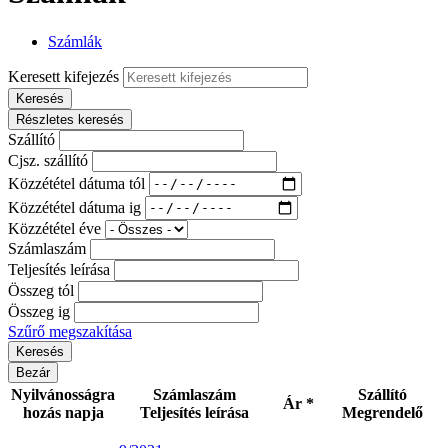
Számlák
Keresett kifejezés
Keresés
Részletes keresés
Szállító
Cjsz. szállító
Közzététel dátuma tól
Közzététel dátuma ig
Közzététel éve
Számlaszám
Teljesítés leírása
Összeg tól
Összeg ig
Szűrő megszakítása
Bezár
Nyilvánosságra
Számlaszám
Szállító
Ár *
hozás napja
Teljesítés leírása
Megrendelő