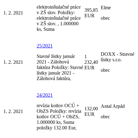
elektroinštalačné práce
Elme
395,85
v ZŠ slov. Položky:
1. 2. 2021
EUR
elektroinštalačné práce
obec
v ZŠ slov. , 1.000000
ks, Suma
25/2021
DOXX - Stravné
Stavné lístky január
1
lístky s.r.o.
2021 - Zálohová
1. 2. 2021
232,40
faktúra Položky: Stavné
EUR
obec
lístky január 2021 -
Zálohová faktúra,
24/2021
revízia kotlov OCÚ +
Antal Arpád
132,00
ObZS Položky: revízia
1. 2. 2021
EUR
kotlov OCÚ + ObZS,
obec
1.000000 ks, Suma
položky 132.00 Eur,