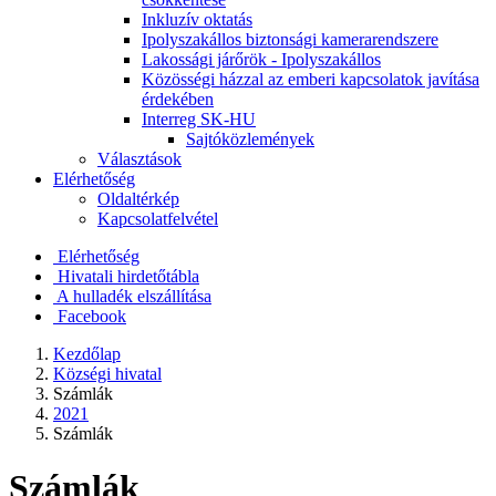
Inkluzív oktatás
Ipolyszakállos biztonsági kamerarendszere
Lakossági járőrök - Ipolyszakállos
Közösségi házzal az emberi kapcsolatok javítása
érdekében
Interreg SK-HU
Sajtóközlemények
Választások
Elérhetőség
Oldaltérkép
Kapcsolatfelvétel
Elérhetőség
Hivatali hirdetőtábla
A hulladék elszállítása
Facebook
Kezdőlap
Községi hivatal
Számlák
2021
Számlák
Számlák