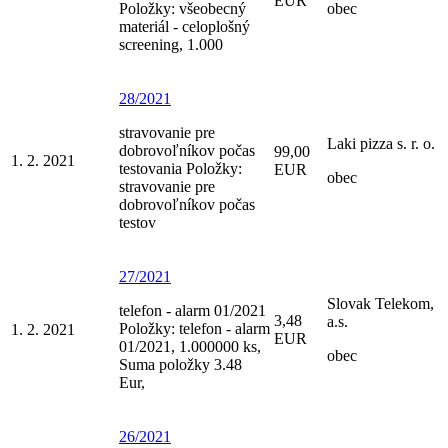
EUR
Položky: všeobecný
obec
materiál - celoplošný
screening, 1.000
28/2021
stravovanie pre
Laki pizza s. r. o.
dobrovoľníkov počas
99,00
1. 2. 2021
testovania Položky:
EUR
obec
stravovanie pre
dobrovoľníkov počas
testov
27/2021
Slovak Telekom,
telefon - alarm 01/2021
3,48
a.s.
Položky: telefon - alarm
1. 2. 2021
EUR
01/2021, 1.000000 ks,
obec
Suma položky 3.48
Eur,
26/2021