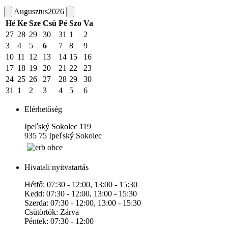
Augusztus
2026
Hé
Ke
Sze
Csü
Pé
Szo
Va
27
28
29
30
31
1
2
3
4
5
6
7
8
9
10
11
12
13
14
15
16
17
18
19
20
21
22
23
24
25
26
27
28
29
30
31
1
2
3
4
5
6
Elérhetőség
Ipeľský Sokolec 119
935 75 Ipeľský Sokolec
Hivatali nyitvatartás
Hétfő: 07:30 - 12:00, 13:00 - 15:30
Kedd: 07:30 - 12:00, 13:00 - 15:30
Szerda: 07:30 - 12:00, 13:00 - 15:30
Csütörtök: Zárva
Péntek: 07:30 - 12:00