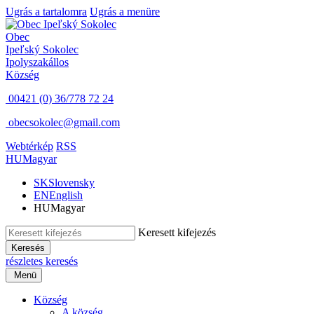
Ugrás a tartalomra
Ugrás a menüre
Obec
Ipeľský Sokolec
Ipolyszakállos
Község
00421 (0) 36/778 72 24
obecsokolec@gmail.com
Webtérkép
RSS
HU
Magyar
SK
Slovensky
EN
English
HU
Magyar
Keresett kifejezés
Keresés
részletes keresés
Menü
Község
A község