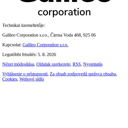
Technikai üzemeltetője:
Galileo Corporation s.r.o., Čierna Voda 468, 925 06
Kapcsolat:
Galileo Corporation s.r.o.
Legutóbbi frissítés: 5. 8. 2026
Nézet módosítása
,
Oldalak szerkezete
,
RSS
,
Nyomtatás
Vyhlásenie o prístupnosti
,
Za obsah zodpovedá správca obsahu
,
Cookies
,
Webové sídlo