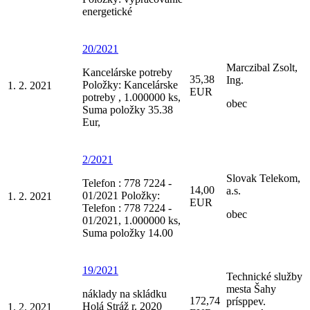
energetické
20/2021
Marczibal Zsolt,
Kancelárske potreby
35,38
Ing.
Položky: Kancelárske
1. 2. 2021
EUR
potreby , 1.000000 ks,
obec
Suma položky 35.38
Eur,
2/2021
Slovak Telekom,
Telefon : 778 7224 -
14,00
a.s.
01/2021 Položky:
1. 2. 2021
EUR
Telefon : 778 7224 -
obec
01/2021, 1.000000 ks,
Suma položky 14.00
19/2021
Technické služby
mesta Šahy
náklady na skládku
172,74
prísppev.
Holá Stráž r. 2020
1. 2. 2021