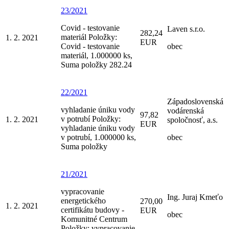
23/2021
Covid - testovanie
Laven s.r.o.
282,24
materiál Položky:
1. 2. 2021
EUR
Covid - testovanie
obec
materiál, 1.000000 ks,
Suma položky 282.24
22/2021
Západoslovenská
vyhladanie úniku vody
vodárenská
97,82
v potrubí Položky:
1. 2. 2021
spoločnosť, a.s.
EUR
vyhladanie úniku vody
v potrubí, 1.000000 ks,
obec
Suma položky
21/2021
vypracovanie
Ing. Juraj Kmeťo
energetického
270,00
1. 2. 2021
certifikátu budovy -
EUR
obec
Komunitné Centrum
Položky: vypracovanie