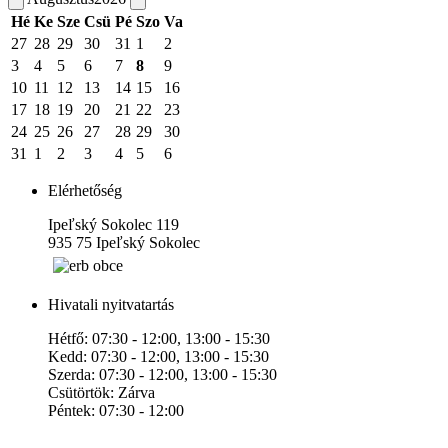
Hé
Ke
Sze
Csü
Pé
Szo
Va
27
28
29
30
31
1
2
3
4
5
6
7
8
9
10
11
12
13
14
15
16
17
18
19
20
21
22
23
24
25
26
27
28
29
30
31
1
2
3
4
5
6
Elérhetőség
Ipeľský Sokolec 119
935 75 Ipeľský Sokolec
Hivatali nyitvatartás
Hétfő: 07:30 - 12:00, 13:00 - 15:30
Kedd: 07:30 - 12:00, 13:00 - 15:30
Szerda: 07:30 - 12:00, 13:00 - 15:30
Csütörtök: Zárva
Péntek: 07:30 - 12:00