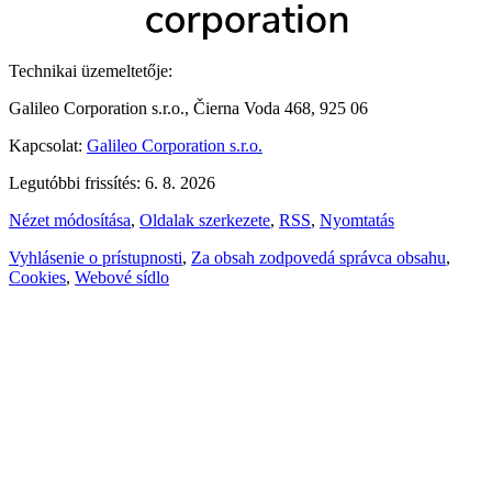
Technikai üzemeltetője:
Galileo Corporation s.r.o., Čierna Voda 468, 925 06
Kapcsolat:
Galileo Corporation s.r.o.
Legutóbbi frissítés: 6. 8. 2026
Nézet módosítása
,
Oldalak szerkezete
,
RSS
,
Nyomtatás
Vyhlásenie o prístupnosti
,
Za obsah zodpovedá správca obsahu
,
Cookies
,
Webové sídlo