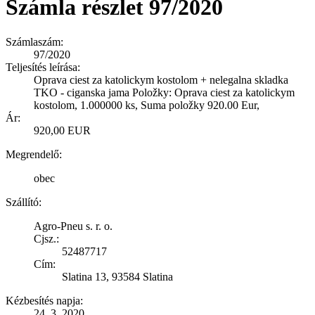
Számla részlet 97/2020
Számlaszám:
97/2020
Teljesítés leírása:
Oprava ciest za katolickym kostolom + nelegalna skladka
TKO - ciganska jama Položky: Oprava ciest za katolickym
kostolom, 1.000000 ks, Suma položky 920.00 Eur,
Ár:
920,00 EUR
Megrendelő:
obec
Szállító:
Agro-Pneu s. r. o.
Cjsz.:
52487717
Cím:
Slatina 13, 93584 Slatina
Kézbesítés napja:
24. 3. 2020