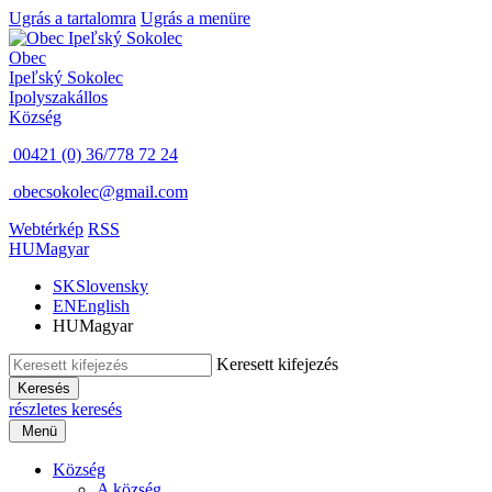
Ugrás a tartalomra
Ugrás a menüre
Obec
Ipeľský Sokolec
Ipolyszakállos
Község
00421 (0) 36/778 72 24
obecsokolec@gmail.com
Webtérkép
RSS
HU
Magyar
SK
Slovensky
EN
English
HU
Magyar
Keresett kifejezés
Keresés
részletes keresés
Menü
Község
A község