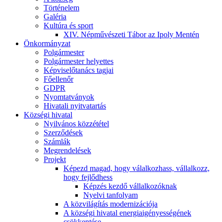
Történelem
Galéria
Kultúra és sport
XIV. Népművészeti Tábor az Ipoly Mentén
Önkormányzat
Polgármester
Polgármester helyettes
Képviselőtanács tagjai
Főellenőr
GDPR
Nyomtatványok
Hivatali nyitvatartás
Községi hivatal
Nyilvános közzététel
Szerződések
Számlák
Megrendelések
Projekt
Képezd magad, hogy válalkozhass, vállalkozz,
hogy fejlődhess
Képzés kezdő vállalkozóknak
Nyelvi tanfolyam
A közvilágítás modernizációja
A községi hivatal energiaigényességének
csökkentése