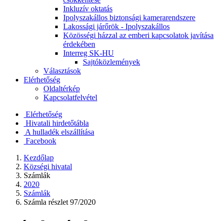
Inkluzív oktatás
Ipolyszakállos biztonsági kamerarendszere
Lakossági járőrök - Ipolyszakállos
Közösségi házzal az emberi kapcsolatok javítása
érdekében
Interreg SK-HU
Sajtóközlemények
Választások
Elérhetőség
Oldaltérkép
Kapcsolatfelvétel
Elérhetőség
Hivatali hirdetőtábla
A hulladék elszállítása
Facebook
Kezdőlap
Községi hivatal
Számlák
2020
Számlák
Számla részlet 97/2020