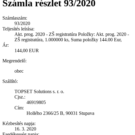
Számla részlet 93/2020
Számlaszám:
93/2020
Teljesítés leírása:
Akt. prog. 2020 - ZŠ registratúra Položky: Akt. prog. 2020 -
ZŠ registratúra, 1.000000 ks, Suma položky 144.00 Eur,
Ár:
144,00 EUR
Megrendelő:
obec
Szállító:
TOPSET Solutions s. r. o.
Cjsz.:
46919805
Cím:
Hollého 2366/25 B, 90031 Stupava
Kézbesítés napja:
16. 3. 2020
Esedékesség napja: