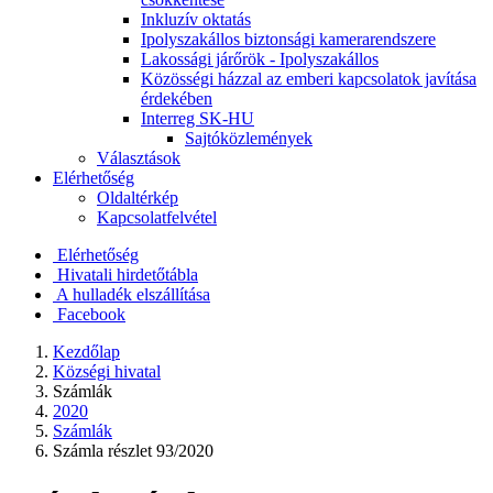
Inkluzív oktatás
Ipolyszakállos biztonsági kamerarendszere
Lakossági járőrök - Ipolyszakállos
Közösségi házzal az emberi kapcsolatok javítása
érdekében
Interreg SK-HU
Sajtóközlemények
Választások
Elérhetőség
Oldaltérkép
Kapcsolatfelvétel
Elérhetőség
Hivatali hirdetőtábla
A hulladék elszállítása
Facebook
Kezdőlap
Községi hivatal
Számlák
2020
Számlák
Számla részlet 93/2020