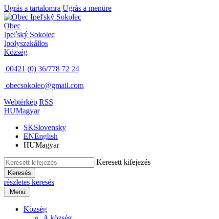
Ugrás a tartalomra
Ugrás a menüre
Obec
Ipeľský Sokolec
Ipolyszakállos
Község
00421 (0) 36/778 72 24
obecsokolec@gmail.com
Webtérkép
RSS
HU
Magyar
SK
Slovensky
EN
English
HU
Magyar
Keresett kifejezés
Keresés
részletes keresés
Menü
Község
A község