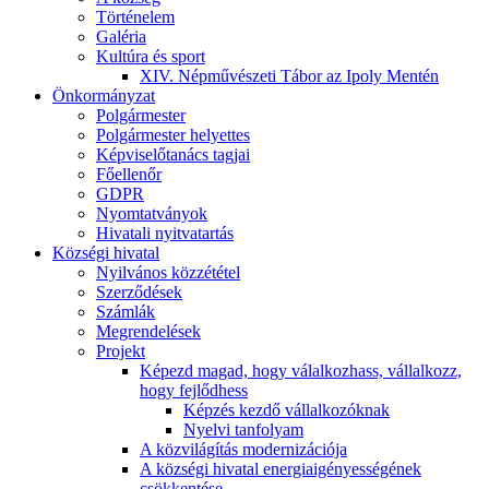
Történelem
Galéria
Kultúra és sport
XIV. Népművészeti Tábor az Ipoly Mentén
Önkormányzat
Polgármester
Polgármester helyettes
Képviselőtanács tagjai
Főellenőr
GDPR
Nyomtatványok
Hivatali nyitvatartás
Községi hivatal
Nyilvános közzététel
Szerződések
Számlák
Megrendelések
Projekt
Képezd magad, hogy válalkozhass, vállalkozz,
hogy fejlődhess
Képzés kezdő vállalkozóknak
Nyelvi tanfolyam
A közvilágítás modernizációja
A községi hivatal energiaigényességének
csökkentése