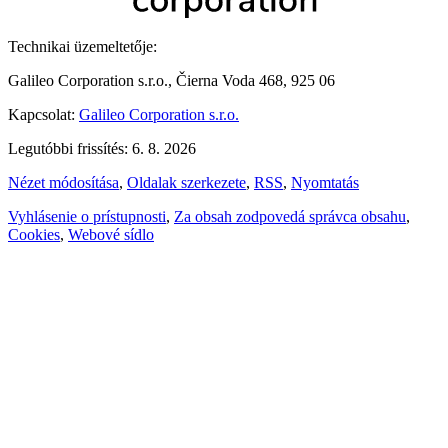
Technikai üzemeltetője:
Galileo Corporation s.r.o., Čierna Voda 468, 925 06
Kapcsolat:
Galileo Corporation s.r.o.
Legutóbbi frissítés: 6. 8. 2026
Nézet módosítása
,
Oldalak szerkezete
,
RSS
,
Nyomtatás
Vyhlásenie o prístupnosti
,
Za obsah zodpovedá správca obsahu
,
Cookies
,
Webové sídlo