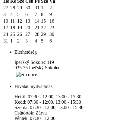
Hé
Ke
Sze
Csü
Pé
Szo
Va
27
28
29
30
31
1
2
3
4
5
6
7
8
9
10
11
12
13
14
15
16
17
18
19
20
21
22
23
24
25
26
27
28
29
30
31
1
2
3
4
5
6
Elérhetőség
Ipeľský Sokolec 119
935 75 Ipeľský Sokolec
Hivatali nyitvatartás
Hétfő: 07:30 - 12:00, 13:00 - 15:30
Kedd: 07:30 - 12:00, 13:00 - 15:30
Szerda: 07:30 - 12:00, 13:00 - 15:30
Csütörtök: Zárva
Péntek: 07:30 - 12:00