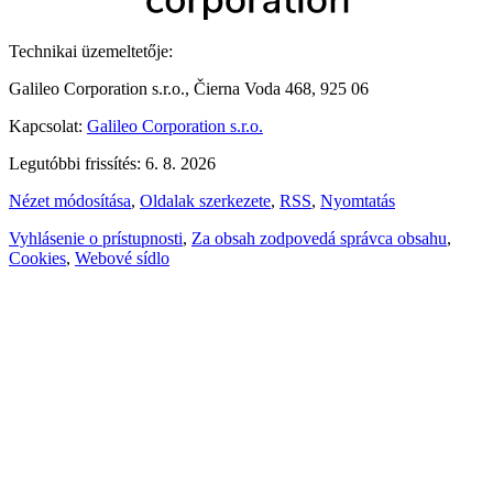
Technikai üzemeltetője:
Galileo Corporation s.r.o., Čierna Voda 468, 925 06
Kapcsolat:
Galileo Corporation s.r.o.
Legutóbbi frissítés: 6. 8. 2026
Nézet módosítása
,
Oldalak szerkezete
,
RSS
,
Nyomtatás
Vyhlásenie o prístupnosti
,
Za obsah zodpovedá správca obsahu
,
Cookies
,
Webové sídlo