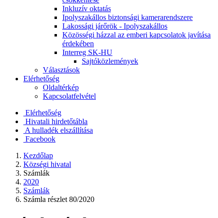
Inkluzív oktatás
Ipolyszakállos biztonsági kamerarendszere
Lakossági járőrök - Ipolyszakállos
Közösségi házzal az emberi kapcsolatok javítása
érdekében
Interreg SK-HU
Sajtóközlemények
Választások
Elérhetőség
Oldaltérkép
Kapcsolatfelvétel
Elérhetőség
Hivatali hirdetőtábla
A hulladék elszállítása
Facebook
Kezdőlap
Községi hivatal
Számlák
2020
Számlák
Számla részlet 80/2020