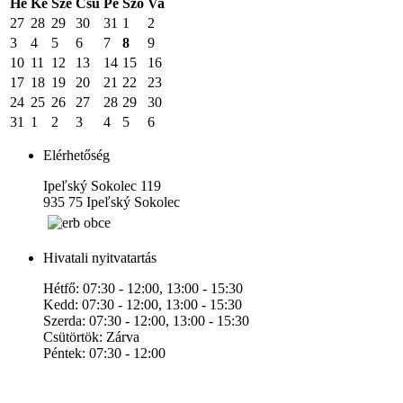
Hé
Ke
Sze
Csü
Pé
Szo
Va
27
28
29
30
31
1
2
3
4
5
6
7
8
9
10
11
12
13
14
15
16
17
18
19
20
21
22
23
24
25
26
27
28
29
30
31
1
2
3
4
5
6
Elérhetőség
Ipeľský Sokolec 119
935 75 Ipeľský Sokolec
Hivatali nyitvatartás
Hétfő: 07:30 - 12:00, 13:00 - 15:30
Kedd: 07:30 - 12:00, 13:00 - 15:30
Szerda: 07:30 - 12:00, 13:00 - 15:30
Csütörtök: Zárva
Péntek: 07:30 - 12:00