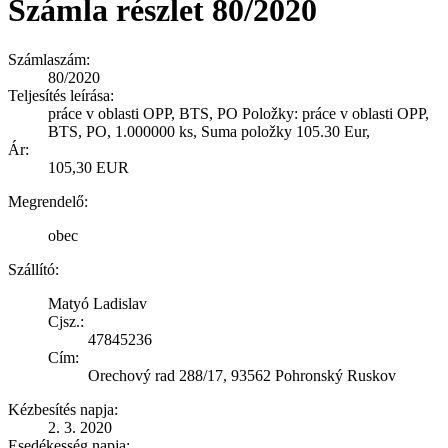
Számla részlet 80/2020
Számlaszám:
80/2020
Teljesítés leírása:
práce v oblasti OPP, BTS, PO Položky: práce v oblasti OPP,
BTS, PO, 1.000000 ks, Suma položky 105.30 Eur,
Ár:
105,30 EUR
Megrendelő:
obec
Szállító:
Matyó Ladislav
Cjsz.:
47845236
Cím:
Orechový rad 288/17, 93562 Pohronský Ruskov
Kézbesítés napja:
2. 3. 2020
Esedékesség napja: