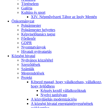
Történelem
Galéria
Kultúra és sport
XIV. Népművészeti Tábor az Ipoly Mentén
Önkormányzat
Polgármester
Polgármester helyettes
Képviselőtanács tagjai
Főellenőr
GDPR
Nyomtatványok
Hivatali nyitvatartás
Községi hivatal
Nyilvános közzététel
Szerződések
Számlák
Megrendelések
Projekt
Képezd magad, hogy válalkozhass, vállalkozz,
hogy fejlődhess
Képzés kezdő vállalkozóknak
Nyelvi tanfolyam
A közvilágítás modernizációja
A községi hivatal energiaigényességének
csökkentése