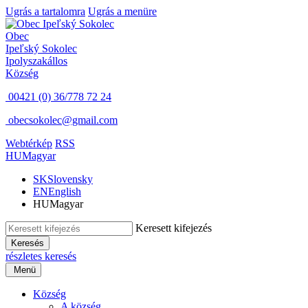
Ugrás a tartalomra
Ugrás a menüre
Obec
Ipeľský Sokolec
Ipolyszakállos
Község
00421 (0) 36/778 72 24
obecsokolec@gmail.com
Webtérkép
RSS
HU
Magyar
SK
Slovensky
EN
English
HU
Magyar
Keresett kifejezés
Keresés
részletes keresés
Menü
Község
A község