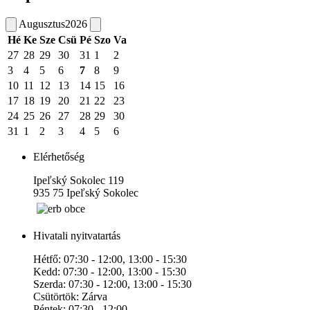
Augusztus
2026
Hé
Ke
Sze
Csü
Pé
Szo
Va
27
28
29
30
31
1
2
3
4
5
6
7
8
9
10
11
12
13
14
15
16
17
18
19
20
21
22
23
24
25
26
27
28
29
30
31
1
2
3
4
5
6
Elérhetőség
Ipeľský Sokolec 119
935 75 Ipeľský Sokolec
Hivatali nyitvatartás
Hétfő: 07:30 - 12:00, 13:00 - 15:30
Kedd: 07:30 - 12:00, 13:00 - 15:30
Szerda: 07:30 - 12:00, 13:00 - 15:30
Csütörtök: Zárva
Péntek: 07:30 - 12:00