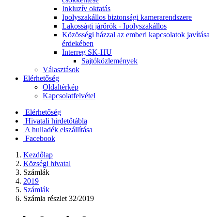
Inkluzív oktatás
Ipolyszakállos biztonsági kamerarendszere
Lakossági járőrök - Ipolyszakállos
Közösségi házzal az emberi kapcsolatok javítása
érdekében
Interreg SK-HU
Sajtóközlemények
Választások
Elérhetőség
Oldaltérkép
Kapcsolatfelvétel
Elérhetőség
Hivatali hirdetőtábla
A hulladék elszállítása
Facebook
Kezdőlap
Községi hivatal
Számlák
2019
Számlák
Számla részlet 32/2019