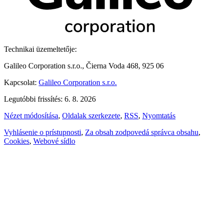
Technikai üzemeltetője:
Galileo Corporation s.r.o., Čierna Voda 468, 925 06
Kapcsolat:
Galileo Corporation s.r.o.
Legutóbbi frissítés: 6. 8. 2026
Nézet módosítása
,
Oldalak szerkezete
,
RSS
,
Nyomtatás
Vyhlásenie o prístupnosti
,
Za obsah zodpovedá správca obsahu
,
Cookies
,
Webové sídlo