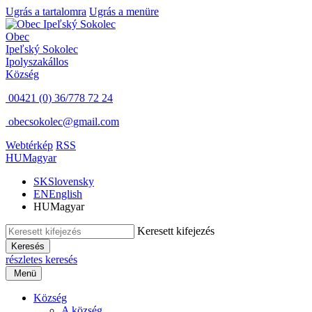
Ugrás a tartalomra
Ugrás a menüre
Obec
Ipeľský Sokolec
Ipolyszakállos
Község
00421 (0) 36/778 72 24
obecsokolec@gmail.com
Webtérkép
RSS
HU
Magyar
SK
Slovensky
EN
English
HU
Magyar
Keresett kifejezés
Keresés
részletes keresés
Menü
Község
A község