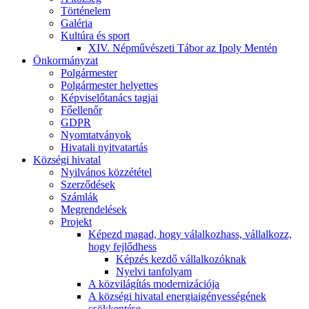
Történelem
Galéria
Kultúra és sport
XIV. Népművészeti Tábor az Ipoly Mentén
Önkormányzat
Polgármester
Polgármester helyettes
Képviselőtanács tagjai
Főellenőr
GDPR
Nyomtatványok
Hivatali nyitvatartás
Községi hivatal
Nyilvános közzététel
Szerződések
Számlák
Megrendelések
Projekt
Képezd magad, hogy válalkozhass, vállalkozz,
hogy fejlődhess
Képzés kezdő vállalkozóknak
Nyelvi tanfolyam
A közvilágítás modernizációja
A községi hivatal energiaigényességének
csökkentése