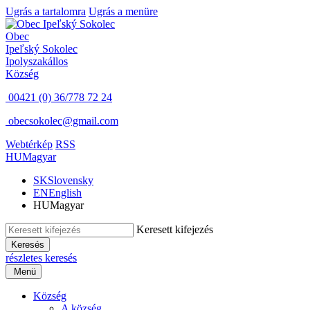
Ugrás a tartalomra
Ugrás a menüre
Obec
Ipeľský Sokolec
Ipolyszakállos
Község
00421 (0) 36/778 72 24
obecsokolec@gmail.com
Webtérkép
RSS
HU
Magyar
SK
Slovensky
EN
English
HU
Magyar
Keresett kifejezés
Keresés
részletes keresés
Menü
Község
A község