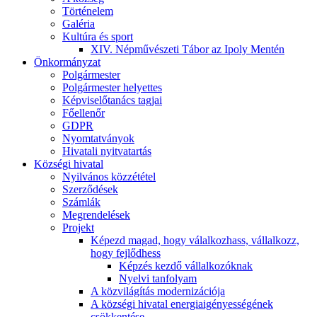
Történelem
Galéria
Kultúra és sport
XIV. Népművészeti Tábor az Ipoly Mentén
Önkormányzat
Polgármester
Polgármester helyettes
Képviselőtanács tagjai
Főellenőr
GDPR
Nyomtatványok
Hivatali nyitvatartás
Községi hivatal
Nyilvános közzététel
Szerződések
Számlák
Megrendelések
Projekt
Képezd magad, hogy válalkozhass, vállalkozz,
hogy fejlődhess
Képzés kezdő vállalkozóknak
Nyelvi tanfolyam
A közvilágítás modernizációja
A községi hivatal energiaigényességének
csökkentése