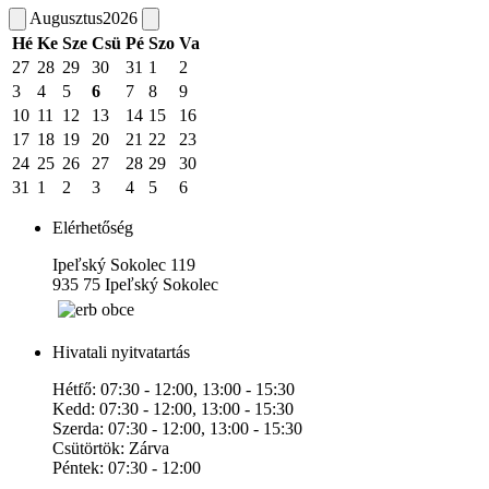
Augusztus
2026
Hé
Ke
Sze
Csü
Pé
Szo
Va
27
28
29
30
31
1
2
3
4
5
6
7
8
9
10
11
12
13
14
15
16
17
18
19
20
21
22
23
24
25
26
27
28
29
30
31
1
2
3
4
5
6
Elérhetőség
Ipeľský Sokolec 119
935 75 Ipeľský Sokolec
Hivatali nyitvatartás
Hétfő: 07:30 - 12:00, 13:00 - 15:30
Kedd: 07:30 - 12:00, 13:00 - 15:30
Szerda: 07:30 - 12:00, 13:00 - 15:30
Csütörtök: Zárva
Péntek: 07:30 - 12:00