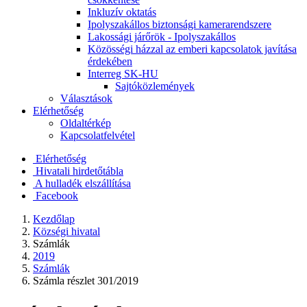
Inkluzív oktatás
Ipolyszakállos biztonsági kamerarendszere
Lakossági járőrök - Ipolyszakállos
Közösségi házzal az emberi kapcsolatok javítása
érdekében
Interreg SK-HU
Sajtóközlemények
Választások
Elérhetőség
Oldaltérkép
Kapcsolatfelvétel
Elérhetőség
Hivatali hirdetőtábla
A hulladék elszállítása
Facebook
Kezdőlap
Községi hivatal
Számlák
2019
Számlák
Számla részlet 301/2019