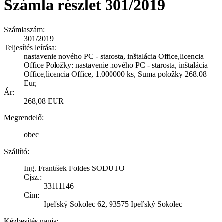
Számla részlet 301/2019
Számlaszám:
301/2019
Teljesítés leírása:
nastavenie nového PC - starosta, inštalácia Office,licencia
Office Položky: nastavenie nového PC - starosta, inštalácia
Office,licencia Office, 1.000000 ks, Suma položky 268.08
Eur,
Ár:
268,08 EUR
Megrendelő:
obec
Szállító:
Ing. František Földes SODUTO
Cjsz.:
33111146
Cím:
Ipeľský Sokolec 62, 93575 Ipeľský Sokolec
Kézbesítés napja: