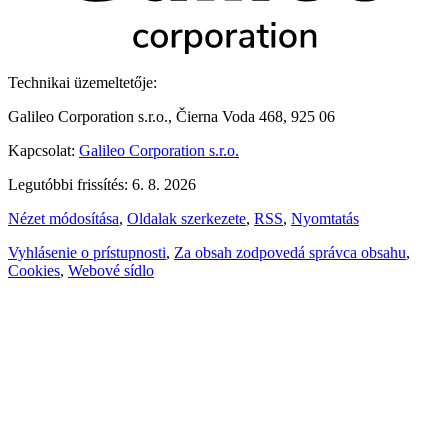
Technikai üzemeltetője:
Galileo Corporation s.r.o., Čierna Voda 468, 925 06
Kapcsolat:
Galileo Corporation s.r.o.
Legutóbbi frissítés: 6. 8. 2026
Nézet módosítása
,
Oldalak szerkezete
,
RSS
,
Nyomtatás
Vyhlásenie o prístupnosti
,
Za obsah zodpovedá správca obsahu
,
Cookies
,
Webové sídlo