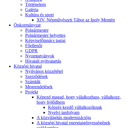
Történelem
Galéria
Kultúra és sport
XIV. Népművészeti Tábor az Ipoly Mentén
Önkormányzat
Polgármester
Polgármester helyettes
Képviselőtanács tagjai
Főellenőr
GDPR
Nyomtatványok
Hivatali nyitvatartás
Községi hivatal
Nyilvános közzététel
Szerződések
Számlák
Megrendelések
Projekt
Képezd magad, hogy válalkozhass, vállalkozz,
hogy fejlődhess
Képzés kezdő vállalkozóknak
Nyelvi tanfolyam
A közvilágítás modernizációja
A községi hivatal energiaigényességének
csökkentése