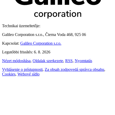
Technikai üzemeltetője:
Galileo Corporation s.r.o., Čierna Voda 468, 925 06
Kapcsolat:
Galileo Corporation s.r.o.
Legutóbbi frissítés: 6. 8. 2026
Nézet módosítása
,
Oldalak szerkezete
,
RSS
,
Nyomtatás
Vyhlásenie o prístupnosti
,
Za obsah zodpovedá správca obsahu
,
Cookies
,
Webové sídlo