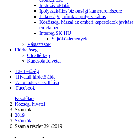
Inkluzív oktatás
Ipolyszakállos biztonsági kamerarendszere
Lakossági járőrök - Ipolyszakállos
Közösségi házzal az emberi kapcsolatok javítása
érdekében
Interreg SK-HU
Sajtóközlemények
Választások
Elérhetőség
Oldaltérkép
Kapcsolatfelvétel
Elérhetőség
Hivatali hirdetőtábla
A hulladék elszállítása
Facebook
Kezdőlap
Községi hivatal
Számlák
2019
Számlák
Számla részlet 291/2019