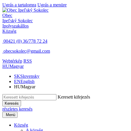
Ugrás a tartalomra
Ugrás a menüre
Obec
Ipeľský Sokolec
Ipolyszakállos
Község
00421 (0) 36/778 72 24
obecsokolec@gmail.com
Webtérkép
RSS
HU
Magyar
SK
Slovensky
EN
English
HU
Magyar
Keresett kifejezés
Keresés
részletes keresés
Menü
Község
A község