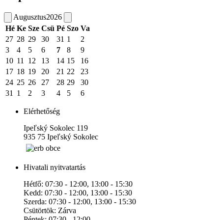
Augusztus
2026
Hé
Ke
Sze
Csü
Pé
Szo
Va
27
28
29
30
31
1
2
3
4
5
6
7
8
9
10
11
12
13
14
15
16
17
18
19
20
21
22
23
24
25
26
27
28
29
30
31
1
2
3
4
5
6
Elérhetőség
Ipeľský Sokolec 119
935 75 Ipeľský Sokolec
Hivatali nyitvatartás
Hétfő: 07:30 - 12:00, 13:00 - 15:30
Kedd: 07:30 - 12:00, 13:00 - 15:30
Szerda: 07:30 - 12:00, 13:00 - 15:30
Csütörtök: Zárva
Péntek: 07:30 - 12:00