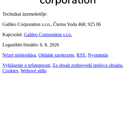
Technikai üzemeltetője:
Galileo Corporation s.r.o., Čierna Voda 468, 925 06
Kapcsolat:
Galileo Corporation s.r.o.
Legutóbbi frissítés: 6. 8. 2026
Nézet módosítása
,
Oldalak szerkezete
,
RSS
,
Nyomtatás
Vyhlásenie o prístupnosti
,
Za obsah zodpovedá správca obsahu
,
Cookies
,
Webové sídlo