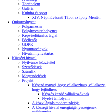
Történelem
Galéria
Kultúra és sport
XIV. Népművészeti Tábor az Ipoly Mentén
Önkormányzat
Polgármester
Polgármester helyettes
Képviselőtanács tagjai
Főellenőr
GDPR
Nyomtatványok
Hivatali nyitvatartás
Községi hivatal
Nyilvános közzététel
Szerződések
Számlák
Megrendelések
Projekt
Képezd magad, hogy válalkozhass, vállalkozz,
hogy fejlődhess
Képzés kezdő vállalkozóknak
Nyelvi tanfolyam
A közvilágítás modernizációja
A községi hivatal energiaigényességének
csökkentése