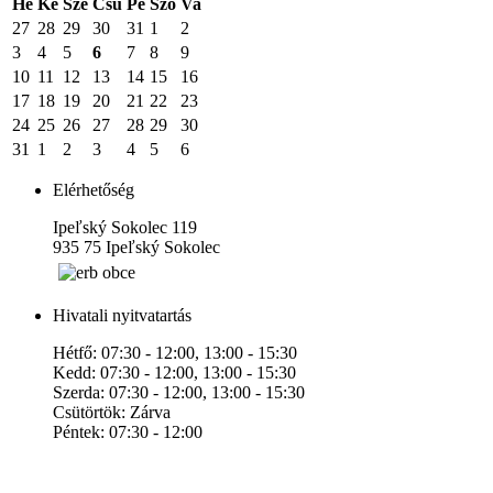
Hé
Ke
Sze
Csü
Pé
Szo
Va
27
28
29
30
31
1
2
3
4
5
6
7
8
9
10
11
12
13
14
15
16
17
18
19
20
21
22
23
24
25
26
27
28
29
30
31
1
2
3
4
5
6
Elérhetőség
Ipeľský Sokolec 119
935 75 Ipeľský Sokolec
Hivatali nyitvatartás
Hétfő: 07:30 - 12:00, 13:00 - 15:30
Kedd: 07:30 - 12:00, 13:00 - 15:30
Szerda: 07:30 - 12:00, 13:00 - 15:30
Csütörtök: Zárva
Péntek: 07:30 - 12:00