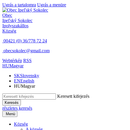
Ugrás a tartalomra
Ugrás a menüre
Obec
Ipeľský Sokolec
Ipolyszakállos
Község
00421 (0) 36/778 72 24
obecsokolec@gmail.com
Webtérkép
RSS
HU
Magyar
SK
Slovensky
EN
English
HU
Magyar
Keresett kifejezés
Keresés
részletes keresés
Menü
Község
A község