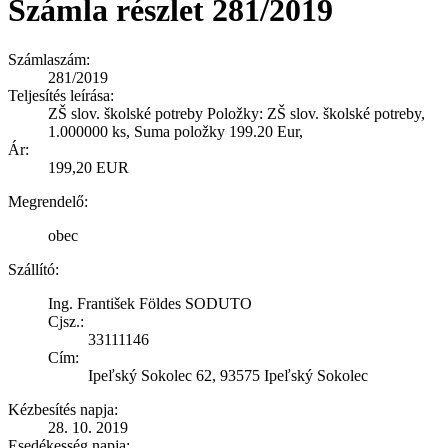
Számla részlet 281/2019
Számlaszám:
281/2019
Teljesítés leírása:
ZŠ slov. školské potreby Položky: ZŠ slov. školské potreby,
1.000000 ks, Suma položky 199.20 Eur,
Ár:
199,20 EUR
Megrendelő:
obec
Szállító:
Ing. František Földes SODUTO
Cjsz.:
33111146
Cím:
Ipeľský Sokolec 62, 93575 Ipeľský Sokolec
Kézbesítés napja:
28. 10. 2019
Esedékesség napja: