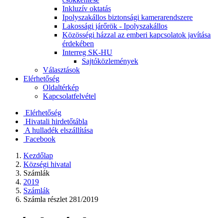
Inkluzív oktatás
Ipolyszakállos biztonsági kamerarendszere
Lakossági járőrök - Ipolyszakállos
Közösségi házzal az emberi kapcsolatok javítása
érdekében
Interreg SK-HU
Sajtóközlemények
Választások
Elérhetőség
Oldaltérkép
Kapcsolatfelvétel
Elérhetőség
Hivatali hirdetőtábla
A hulladék elszállítása
Facebook
Kezdőlap
Községi hivatal
Számlák
2019
Számlák
Számla részlet 281/2019