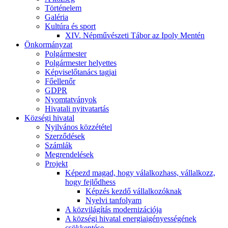
Történelem
Galéria
Kultúra és sport
XIV. Népművészeti Tábor az Ipoly Mentén
Önkormányzat
Polgármester
Polgármester helyettes
Képviselőtanács tagjai
Főellenőr
GDPR
Nyomtatványok
Hivatali nyitvatartás
Községi hivatal
Nyilvános közzététel
Szerződések
Számlák
Megrendelések
Projekt
Képezd magad, hogy válalkozhass, vállalkozz,
hogy fejlődhess
Képzés kezdő vállalkozóknak
Nyelvi tanfolyam
A közvilágítás modernizációja
A községi hivatal energiaigényességének
csökkentése