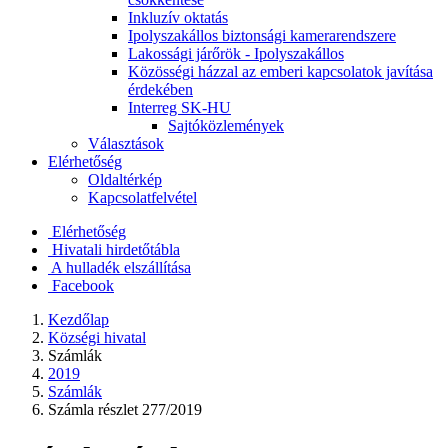
Inkluzív oktatás
Ipolyszakállos biztonsági kamerarendszere
Lakossági járőrök - Ipolyszakállos
Közösségi házzal az emberi kapcsolatok javítása
érdekében
Interreg SK-HU
Sajtóközlemények
Választások
Elérhetőség
Oldaltérkép
Kapcsolatfelvétel
Elérhetőség
Hivatali hirdetőtábla
A hulladék elszállítása
Facebook
Kezdőlap
Községi hivatal
Számlák
2019
Számlák
Számla részlet 277/2019