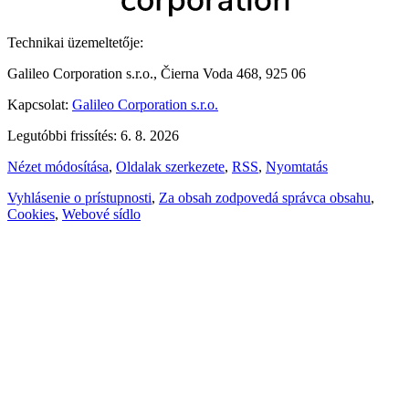
Technikai üzemeltetője:
Galileo Corporation s.r.o., Čierna Voda 468, 925 06
Kapcsolat:
Galileo Corporation s.r.o.
Legutóbbi frissítés: 6. 8. 2026
Nézet módosítása
,
Oldalak szerkezete
,
RSS
,
Nyomtatás
Vyhlásenie o prístupnosti
,
Za obsah zodpovedá správca obsahu
,
Cookies
,
Webové sídlo