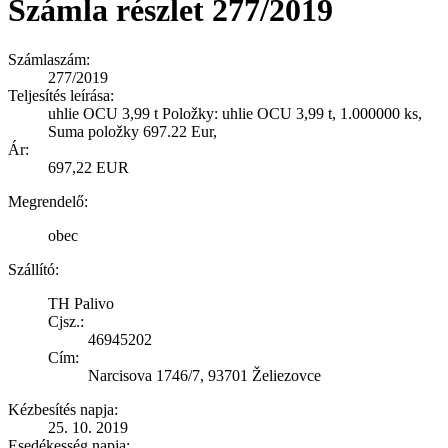
Számla részlet 277/2019
Számlaszám:
277/2019
Teljesítés leírása:
uhlie OCU 3,99 t Položky: uhlie OCU 3,99 t, 1.000000 ks,
Suma položky 697.22 Eur,
Ár:
697,22 EUR
Megrendelő:
obec
Szállító:
TH Palivo
Cjsz.:
46945202
Cím:
Narcisova 1746/7, 93701 Želiezovce
Kézbesítés napja:
25. 10. 2019
Esedékesség napja: