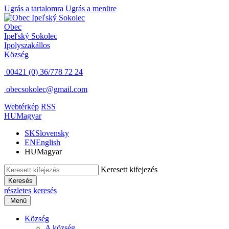
Ugrás a tartalomra
Ugrás a menüre
Obec
Ipeľský Sokolec
Ipolyszakállos
Község
00421 (0) 36/778 72 24
obecsokolec@gmail.com
Webtérkép
RSS
HU
Magyar
SK
Slovensky
EN
English
HU
Magyar
Keresett kifejezés
Keresés
részletes keresés
Menü
Község
A község