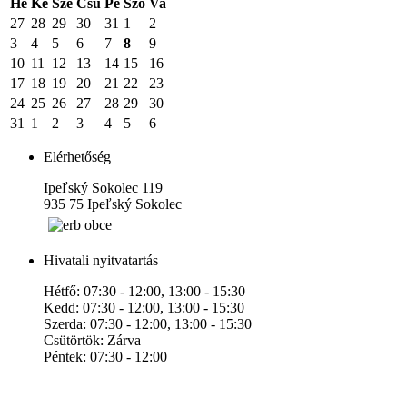
Hé
Ke
Sze
Csü
Pé
Szo
Va
27
28
29
30
31
1
2
3
4
5
6
7
8
9
10
11
12
13
14
15
16
17
18
19
20
21
22
23
24
25
26
27
28
29
30
31
1
2
3
4
5
6
Elérhetőség
Ipeľský Sokolec 119
935 75 Ipeľský Sokolec
Hivatali nyitvatartás
Hétfő: 07:30 - 12:00, 13:00 - 15:30
Kedd: 07:30 - 12:00, 13:00 - 15:30
Szerda: 07:30 - 12:00, 13:00 - 15:30
Csütörtök: Zárva
Péntek: 07:30 - 12:00