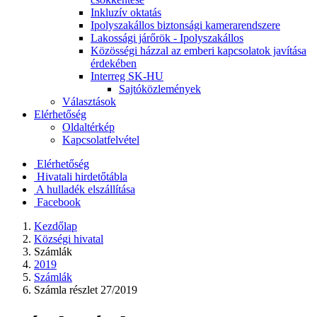
Inkluzív oktatás
Ipolyszakállos biztonsági kamerarendszere
Lakossági járőrök - Ipolyszakállos
Közösségi házzal az emberi kapcsolatok javítása
érdekében
Interreg SK-HU
Sajtóközlemények
Választások
Elérhetőség
Oldaltérkép
Kapcsolatfelvétel
Elérhetőség
Hivatali hirdetőtábla
A hulladék elszállítása
Facebook
Kezdőlap
Községi hivatal
Számlák
2019
Számlák
Számla részlet 27/2019