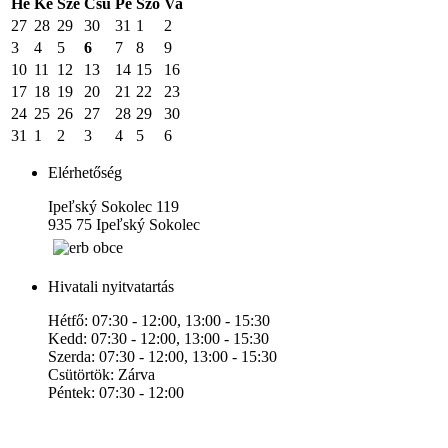
Hé
Ke
Sze
Csü
Pé
Szo
Va
27
28
29
30
31
1
2
3
4
5
6
7
8
9
10
11
12
13
14
15
16
17
18
19
20
21
22
23
24
25
26
27
28
29
30
31
1
2
3
4
5
6
Elérhetőség
Ipeľský Sokolec 119
935 75 Ipeľský Sokolec
Hivatali nyitvatartás
Hétfő: 07:30 - 12:00, 13:00 - 15:30
Kedd: 07:30 - 12:00, 13:00 - 15:30
Szerda: 07:30 - 12:00, 13:00 - 15:30
Csütörtök: Zárva
Péntek: 07:30 - 12:00