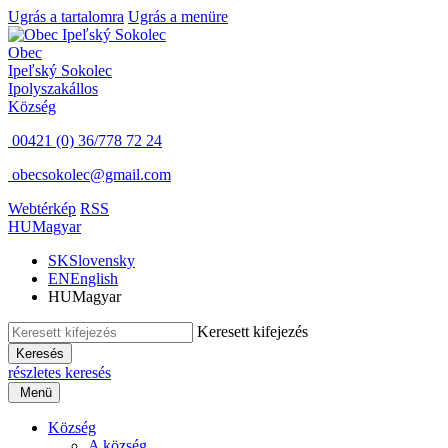
Ugrás a tartalomra
Ugrás a menüre
Obec
Ipeľský Sokolec
Ipolyszakállos
Község
00421 (0) 36/778 72 24
obecsokolec@gmail.com
Webtérkép
RSS
HU
Magyar
SK
Slovensky
EN
English
HU
Magyar
Keresett kifejezés
Keresés
részletes keresés
Menü
Község
A község