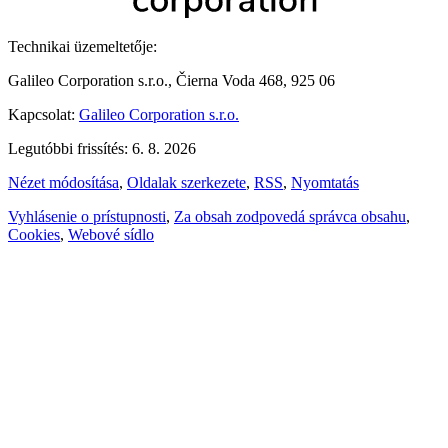
Technikai üzemeltetője:
Galileo Corporation s.r.o., Čierna Voda 468, 925 06
Kapcsolat:
Galileo Corporation s.r.o.
Legutóbbi frissítés: 6. 8. 2026
Nézet módosítása
,
Oldalak szerkezete
,
RSS
,
Nyomtatás
Vyhlásenie o prístupnosti
,
Za obsah zodpovedá správca obsahu
,
Cookies
,
Webové sídlo