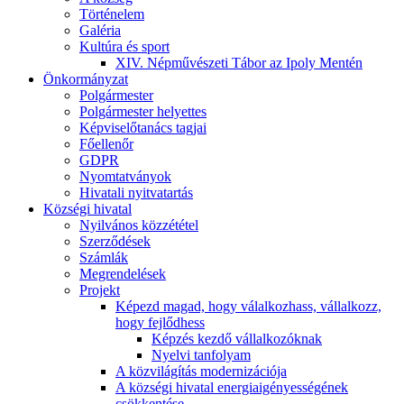
Történelem
Galéria
Kultúra és sport
XIV. Népművészeti Tábor az Ipoly Mentén
Önkormányzat
Polgármester
Polgármester helyettes
Képviselőtanács tagjai
Főellenőr
GDPR
Nyomtatványok
Hivatali nyitvatartás
Községi hivatal
Nyilvános közzététel
Szerződések
Számlák
Megrendelések
Projekt
Képezd magad, hogy válalkozhass, vállalkozz,
hogy fejlődhess
Képzés kezdő vállalkozóknak
Nyelvi tanfolyam
A közvilágítás modernizációja
A községi hivatal energiaigényességének
csökkentése