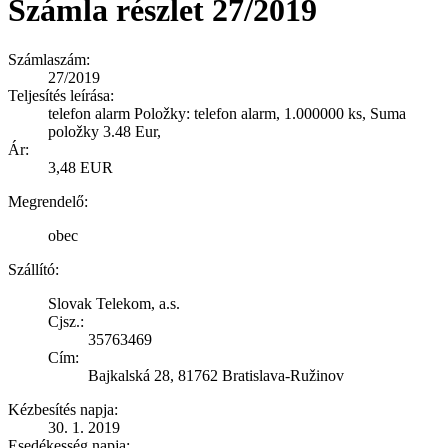
Számla részlet 27/2019
Számlaszám:
27/2019
Teljesítés leírása:
telefon alarm Položky: telefon alarm, 1.000000 ks, Suma
položky 3.48 Eur,
Ár:
3,48 EUR
Megrendelő:
obec
Szállító:
Slovak Telekom, a.s.
Cjsz.:
35763469
Cím:
Bajkalská 28, 81762 Bratislava-Ružinov
Kézbesítés napja:
30. 1. 2019
Esedékesség napja: