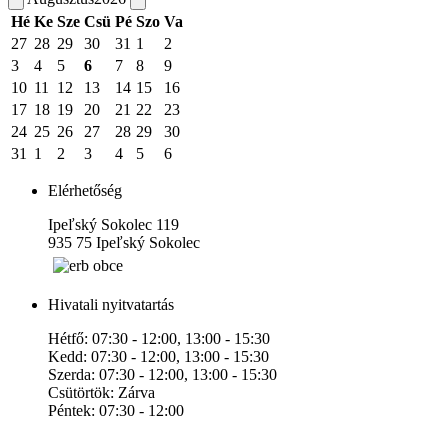
Hé
Ke
Sze
Csü
Pé
Szo
Va
27
28
29
30
31
1
2
3
4
5
6
7
8
9
10
11
12
13
14
15
16
17
18
19
20
21
22
23
24
25
26
27
28
29
30
31
1
2
3
4
5
6
Elérhetőség
Ipeľský Sokolec 119
935 75 Ipeľský Sokolec
Hivatali nyitvatartás
Hétfő: 07:30 - 12:00, 13:00 - 15:30
Kedd: 07:30 - 12:00, 13:00 - 15:30
Szerda: 07:30 - 12:00, 13:00 - 15:30
Csütörtök: Zárva
Péntek: 07:30 - 12:00