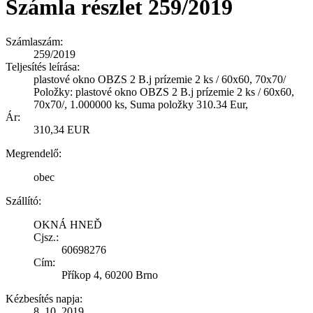
Számla részlet 259/2019
Számlaszám:
259/2019
Teljesítés leírása:
plastové okno OBZS 2 B.j prízemie 2 ks / 60x60, 70x70/
Položky: plastové okno OBZS 2 B.j prízemie 2 ks / 60x60,
70x70/, 1.000000 ks, Suma položky 310.34 Eur,
Ár:
310,34 EUR
Megrendelő:
obec
Szállító:
OKNÁ HNEĎ
Cjsz.:
60698276
Cím:
Příkop 4, 60200 Brno
Kézbesítés napja:
8. 10. 2019