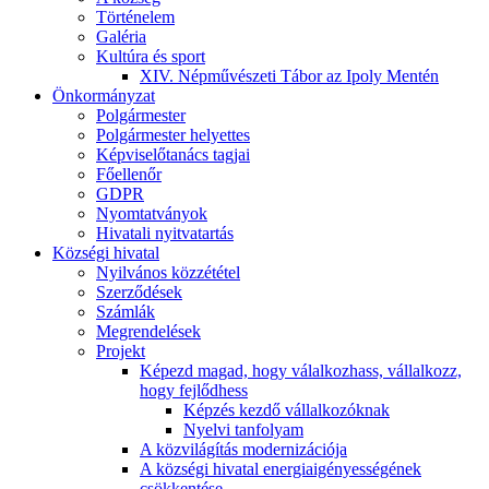
Történelem
Galéria
Kultúra és sport
XIV. Népművészeti Tábor az Ipoly Mentén
Önkormányzat
Polgármester
Polgármester helyettes
Képviselőtanács tagjai
Főellenőr
GDPR
Nyomtatványok
Hivatali nyitvatartás
Községi hivatal
Nyilvános közzététel
Szerződések
Számlák
Megrendelések
Projekt
Képezd magad, hogy válalkozhass, vállalkozz,
hogy fejlődhess
Képzés kezdő vállalkozóknak
Nyelvi tanfolyam
A közvilágítás modernizációja
A községi hivatal energiaigényességének
csökkentése