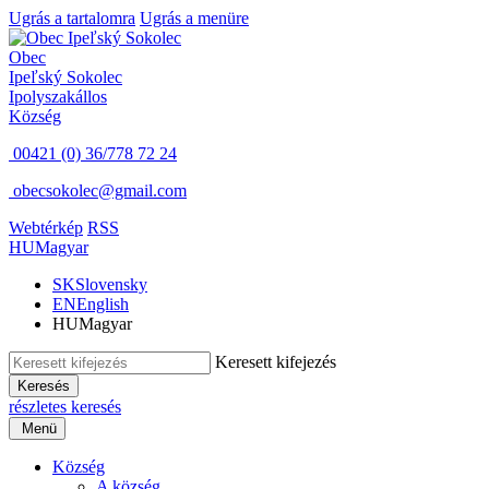
Ugrás a tartalomra
Ugrás a menüre
Obec
Ipeľský Sokolec
Ipolyszakállos
Község
00421 (0) 36/778 72 24
obecsokolec@gmail.com
Webtérkép
RSS
HU
Magyar
SK
Slovensky
EN
English
HU
Magyar
Keresett kifejezés
Keresés
részletes keresés
Menü
Község
A község