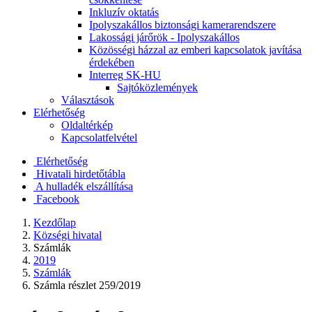
Inkluzív oktatás
Ipolyszakállos biztonsági kamerarendszere
Lakossági járőrök - Ipolyszakállos
Közösségi házzal az emberi kapcsolatok javítása
érdekében
Interreg SK-HU
Sajtóközlemények
Választások
Elérhetőség
Oldaltérkép
Kapcsolatfelvétel
Elérhetőség
Hivatali hirdetőtábla
A hulladék elszállítása
Facebook
Kezdőlap
Községi hivatal
Számlák
2019
Számlák
Számla részlet 259/2019