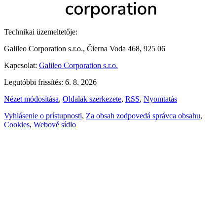
Technikai üzemeltetője:
Galileo Corporation s.r.o., Čierna Voda 468, 925 06
Kapcsolat:
Galileo Corporation s.r.o.
Legutóbbi frissítés: 6. 8. 2026
Nézet módosítása
,
Oldalak szerkezete
,
RSS
,
Nyomtatás
Vyhlásenie o prístupnosti
,
Za obsah zodpovedá správca obsahu
,
Cookies
,
Webové sídlo