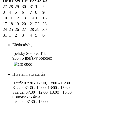
Hé
Ke
Sze
Csü
Pé
Szo
Va
27
28
29
30
31
1
2
3
4
5
6
7
8
9
10
11
12
13
14
15
16
17
18
19
20
21
22
23
24
25
26
27
28
29
30
31
1
2
3
4
5
6
Elérhetőség
Ipeľský Sokolec 119
935 75 Ipeľský Sokolec
Hivatali nyitvatartás
Hétfő: 07:30 - 12:00, 13:00 - 15:30
Kedd: 07:30 - 12:00, 13:00 - 15:30
Szerda: 07:30 - 12:00, 13:00 - 15:30
Csütörtök: Zárva
Péntek: 07:30 - 12:00