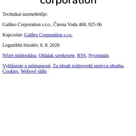
Technikai üzemeltetője:
Galileo Corporation s.r.o., Čierna Voda 468, 925 06
Kapcsolat:
Galileo Corporation s.r.o.
Legutóbbi frissítés: 6. 8. 2026
Nézet módosítása
,
Oldalak szerkezete
,
RSS
,
Nyomtatás
Vyhlásenie o prístupnosti
,
Za obsah zodpovedá správca obsahu
,
Cookies
,
Webové sídlo