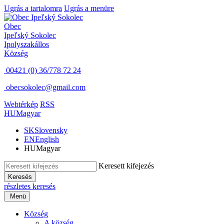
Ugrás a tartalomra
Ugrás a menüre
Obec
Ipeľský Sokolec
Ipolyszakállos
Község
00421 (0) 36/778 72 24
obecsokolec@gmail.com
Webtérkép
RSS
HU
Magyar
SK
Slovensky
EN
English
HU
Magyar
Keresett kifejezés
Keresés
részletes keresés
Menü
Község
A község