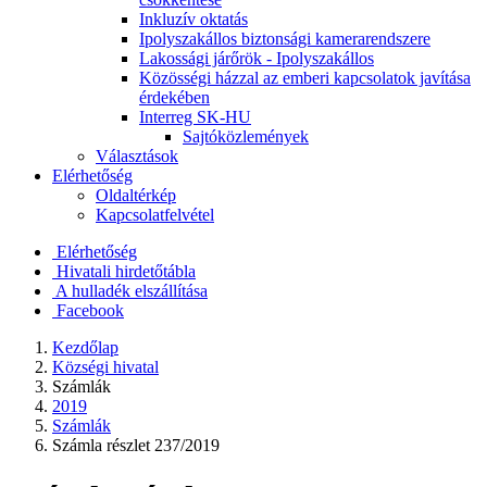
Inkluzív oktatás
Ipolyszakállos biztonsági kamerarendszere
Lakossági járőrök - Ipolyszakállos
Közösségi házzal az emberi kapcsolatok javítása
érdekében
Interreg SK-HU
Sajtóközlemények
Választások
Elérhetőség
Oldaltérkép
Kapcsolatfelvétel
Elérhetőség
Hivatali hirdetőtábla
A hulladék elszállítása
Facebook
Kezdőlap
Községi hivatal
Számlák
2019
Számlák
Számla részlet 237/2019