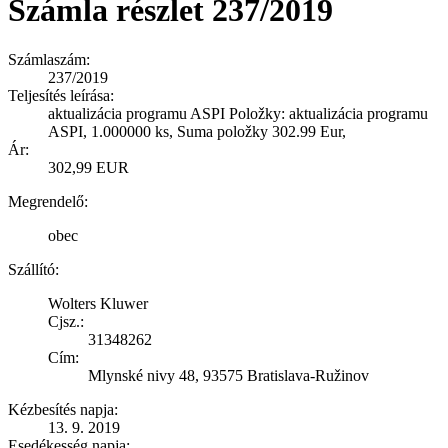
Számla részlet 237/2019
Számlaszám:
237/2019
Teljesítés leírása:
aktualizácia programu ASPI Položky: aktualizácia programu
ASPI, 1.000000 ks, Suma položky 302.99 Eur,
Ár:
302,99 EUR
Megrendelő:
obec
Szállító:
Wolters Kluwer
Cjsz.:
31348262
Cím:
Mlynské nivy 48, 93575 Bratislava-Ružinov
Kézbesítés napja:
13. 9. 2019
Esedékesség napja: