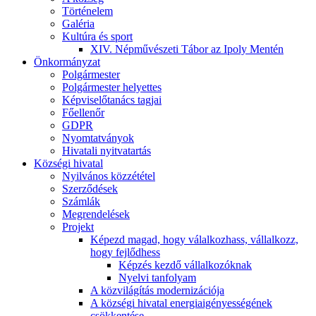
Történelem
Galéria
Kultúra és sport
XIV. Népművészeti Tábor az Ipoly Mentén
Önkormányzat
Polgármester
Polgármester helyettes
Képviselőtanács tagjai
Főellenőr
GDPR
Nyomtatványok
Hivatali nyitvatartás
Községi hivatal
Nyilvános közzététel
Szerződések
Számlák
Megrendelések
Projekt
Képezd magad, hogy válalkozhass, vállalkozz,
hogy fejlődhess
Képzés kezdő vállalkozóknak
Nyelvi tanfolyam
A közvilágítás modernizációja
A községi hivatal energiaigényességének
csökkentése