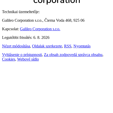
Technikai üzemeltetője:
Galileo Corporation s.r.o., Čierna Voda 468, 925 06
Kapcsolat:
Galileo Corporation s.r.o.
Legutóbbi frissítés: 6. 8. 2026
Nézet módosítása
,
Oldalak szerkezete
,
RSS
,
Nyomtatás
Vyhlásenie o prístupnosti
,
Za obsah zodpovedá správca obsahu
,
Cookies
,
Webové sídlo