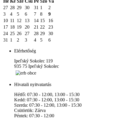
Hé
Ke
Sze
Csü
Pé
Szo
Va
27
28
29
30
31
1
2
3
4
5
6
7
8
9
10
11
12
13
14
15
16
17
18
19
20
21
22
23
24
25
26
27
28
29
30
31
1
2
3
4
5
6
Elérhetőség
Ipeľský Sokolec 119
935 75 Ipeľský Sokolec
Hivatali nyitvatartás
Hétfő: 07:30 - 12:00, 13:00 - 15:30
Kedd: 07:30 - 12:00, 13:00 - 15:30
Szerda: 07:30 - 12:00, 13:00 - 15:30
Csütörtök: Zárva
Péntek: 07:30 - 12:00