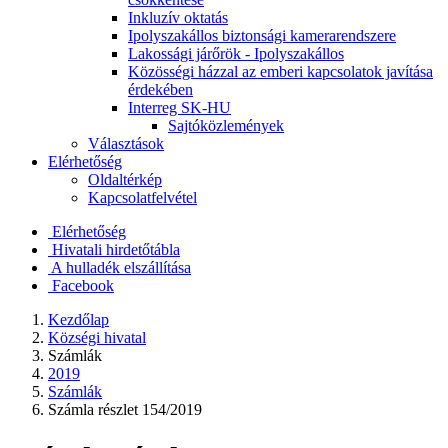
Inkluzív oktatás
Ipolyszakállos biztonsági kamerarendszere
Lakossági járőrök - Ipolyszakállos
Közösségi házzal az emberi kapcsolatok javítása
érdekében
Interreg SK-HU
Sajtóközlemények
Választások
Elérhetőség
Oldaltérkép
Kapcsolatfelvétel
Elérhetőség
Hivatali hirdetőtábla
A hulladék elszállítása
Facebook
Kezdőlap
Községi hivatal
Számlák
2019
Számlák
Számla részlet 154/2019