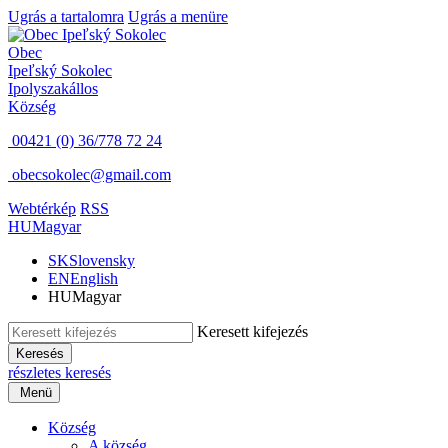
Ugrás a tartalomra
Ugrás a menüre
Obec
Ipeľský Sokolec
Ipolyszakállos
Község
00421 (0) 36/778 72 24
obecsokolec@gmail.com
Webtérkép
RSS
HU
Magyar
SK
Slovensky
EN
English
HU
Magyar
Keresett kifejezés
Keresés
részletes keresés
Menü
Község
A község