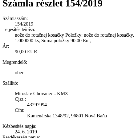
Számla részlet 154/2019
Számlaszám:
154/2019
Teljesítés leírása:
nože do rotačnej kosačky Položky: nože do rotačnej kosačky,
1.000000 ks, Suma položky 90.00 Eur,
Ár:
90,00 EUR
Megrendelő:
obec
Szállító:
Miroslav Chovanec - KMZ
Cjsz.:
43297994
Cím:
Kamenárska 1348/92, 96801 Nová Baňa
Kézbesítés napja:
24. 6. 2019
Esedékesség napja: