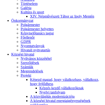
Történelem
Galéria
Kultúra és sport
XIV. Népművészeti Tábor az Ipoly Mentén
Önkormányzat
Polgármester
Polgármester helyettes
Képviselőtanács tagjai
Főellenőr
GDPR
Nyomtatványok
Hivatali nyitvatartás
Községi hivatal
Nyilvános közzététel
Szerződések
Számlák
Megrendelések
Projekt
Képezd magad, hogy válalkozhass, vállalkozz,
hogy fejlődhess
Képzés kezdő vállalkozóknak
Nyelvi tanfolyam
A közvilágítás modernizációja
A községi hivatal energiaigényességének
csökkentése