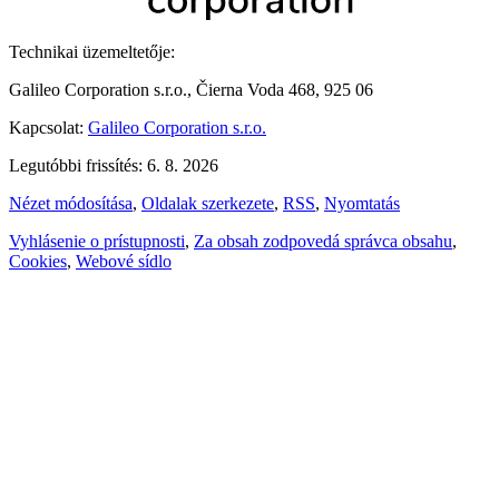
Technikai üzemeltetője:
Galileo Corporation s.r.o., Čierna Voda 468, 925 06
Kapcsolat:
Galileo Corporation s.r.o.
Legutóbbi frissítés: 6. 8. 2026
Nézet módosítása
,
Oldalak szerkezete
,
RSS
,
Nyomtatás
Vyhlásenie o prístupnosti
,
Za obsah zodpovedá správca obsahu
,
Cookies
,
Webové sídlo