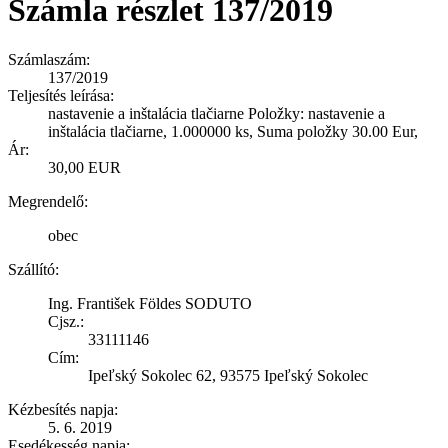
Számla részlet 137/2019
Számlaszám:
137/2019
Teljesítés leírása:
nastavenie a inštalácia tlačiarne Položky: nastavenie a
inštalácia tlačiarne, 1.000000 ks, Suma položky 30.00 Eur,
Ár:
30,00 EUR
Megrendelő:
obec
Szállító:
Ing. František Földes SODUTO
Cjsz.:
33111146
Cím:
Ipeľský Sokolec 62, 93575 Ipeľský Sokolec
Kézbesítés napja:
5. 6. 2019
Esedékesség napja: