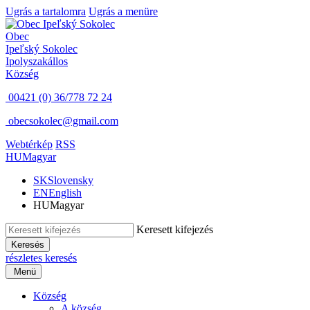
Ugrás a tartalomra
Ugrás a menüre
Obec
Ipeľský Sokolec
Ipolyszakállos
Község
00421 (0) 36/778 72 24
obecsokolec@gmail.com
Webtérkép
RSS
HU
Magyar
SK
Slovensky
EN
English
HU
Magyar
Keresett kifejezés
Keresés
részletes keresés
Menü
Község
A község