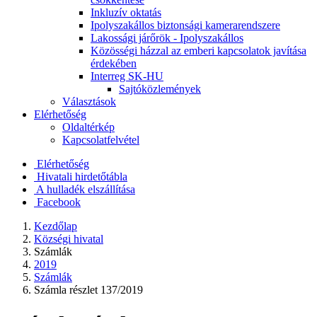
Inkluzív oktatás
Ipolyszakállos biztonsági kamerarendszere
Lakossági járőrök - Ipolyszakállos
Közösségi házzal az emberi kapcsolatok javítása
érdekében
Interreg SK-HU
Sajtóközlemények
Választások
Elérhetőség
Oldaltérkép
Kapcsolatfelvétel
Elérhetőség
Hivatali hirdetőtábla
A hulladék elszállítása
Facebook
Kezdőlap
Községi hivatal
Számlák
2019
Számlák
Számla részlet 137/2019