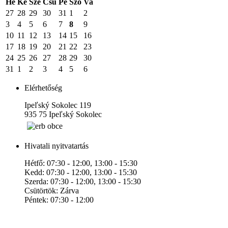
Hé
Ke
Sze
Csü
Pé
Szo
Va
27
28
29
30
31
1
2
3
4
5
6
7
8
9
10
11
12
13
14
15
16
17
18
19
20
21
22
23
24
25
26
27
28
29
30
31
1
2
3
4
5
6
Elérhetőség
Ipeľský Sokolec 119
935 75 Ipeľský Sokolec
Hivatali nyitvatartás
Hétfő: 07:30 - 12:00, 13:00 - 15:30
Kedd: 07:30 - 12:00, 13:00 - 15:30
Szerda: 07:30 - 12:00, 13:00 - 15:30
Csütörtök: Zárva
Péntek: 07:30 - 12:00