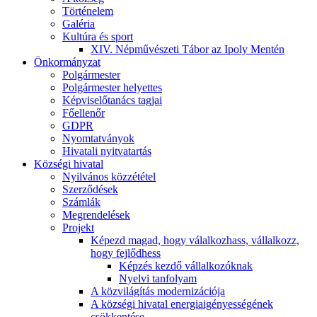
Történelem
Galéria
Kultúra és sport
XIV. Népművészeti Tábor az Ipoly Mentén
Önkormányzat
Polgármester
Polgármester helyettes
Képviselőtanács tagjai
Főellenőr
GDPR
Nyomtatványok
Hivatali nyitvatartás
Községi hivatal
Nyilvános közzététel
Szerződések
Számlák
Megrendelések
Projekt
Képezd magad, hogy válalkozhass, vállalkozz,
hogy fejlődhess
Képzés kezdő vállalkozóknak
Nyelvi tanfolyam
A közvilágítás modernizációja
A községi hivatal energiaigényességének
csökkentése