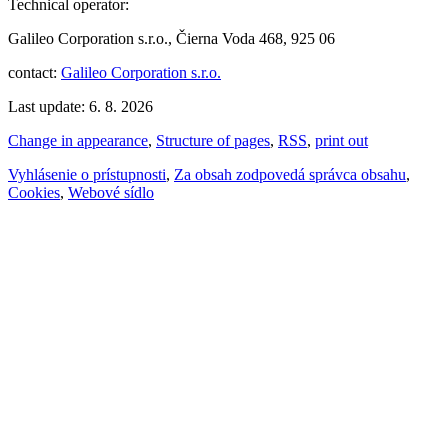
Technical operator:
Galileo Corporation s.r.o., Čierna Voda 468, 925 06
contact:
Galileo Corporation s.r.o.
Last update: 6. 8. 2026
Change in appearance
,
Structure of pages
,
RSS
,
print out
Vyhlásenie o prístupnosti
,
Za obsah zodpovedá správca obsahu
,
Cookies
,
Webové sídlo