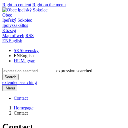
Right to content
Right on the menu
Obec
Ipeľský Sokolec
Ipolyszakállos
Község
Map of web
RSS
EN
English
SK
Slovensky
EN
English
HU
Magyar
expression searched
Search
extended searching
Menu
Contact
Homepage
Contact
Contact