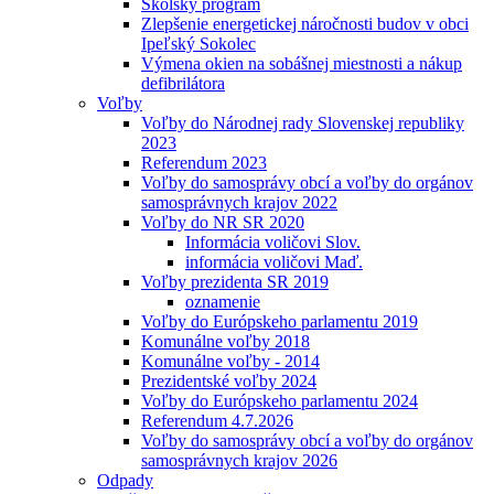
Školský program
Zlepšenie energetickej náročnosti budov v obci
Ipeľský Sokolec
Výmena okien na sobášnej miestnosti a nákup
defibrilátora
Voľby
Voľby do Národnej rady Slovenskej republiky
2023
Referendum 2023
Voľby do samosprávy obcí a voľby do orgánov
samosprávnych krajov 2022
Voľby do NR SR 2020
Informácia voličovi Slov.
informácia voličovi Maď.
Voľby prezidenta SR 2019
oznamenie
Voľby do Európskeho parlamentu 2019
Komunálne voľby 2018
Komunálne voľby - 2014
Prezidentské voľby 2024
Voľby do Európskeho parlamentu 2024
Referendum 4.7.2026
Voľby do samosprávy obcí a voľby do orgánov
samosprávnych krajov 2026
Odpady