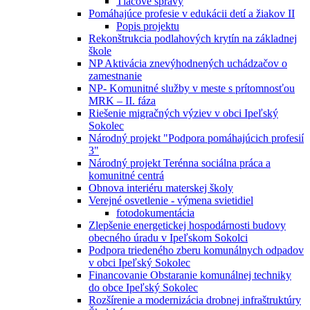
Tlačové správy
Pomáhajúce profesie v edukácii detí a žiakov II
Popis projektu
Rekonštrukcia podlahových krytín na základnej
škole
NP Aktivácia znevýhodnených uchádzačov o
zamestnanie
NP- Komunitné služby v meste s prítomnosťou
MRK – II. fáza
Riešenie migračných výziev v obci Ipeľský
Sokolec
Národný projekt "Podpora pomáhajúcich profesií
3"
Národný projekt Terénna sociálna práca a
komunitné centrá
Obnova interiéru materskej školy
Verejné osvetlenie - výmena svietidiel
fotodokumentácia
Zlepšenie energetickej hospodárnosti budovy
obecného úradu v Ipeľskom Sokolci
Podpora triedeného zberu komunálnych odpadov
v obci Ipeľský Sokolec
Financovanie Obstaranie komunálnej techniky
do obce Ipeľský Sokolec
Rozšírenie a modernizácia drobnej infraštruktúry