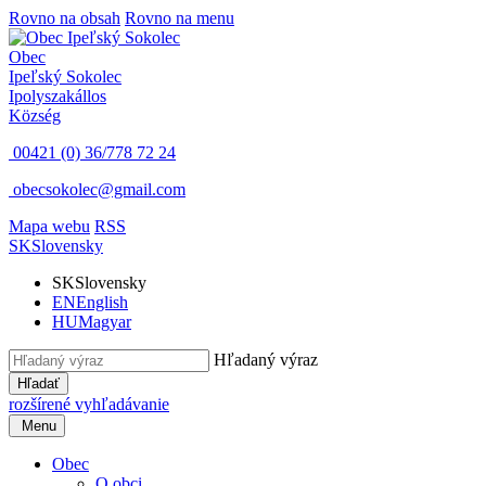
Rovno na obsah
Rovno na menu
Obec
Ipeľský Sokolec
Ipolyszakállos
Község
00421 (0) 36/778 72 24
obecsokolec@gmail.com
Mapa webu
RSS
SK
Slovensky
SK
Slovensky
EN
English
HU
Magyar
Hľadaný výraz
Hľadať
rozšírené vyhľadávanie
Menu
Obec
O obci