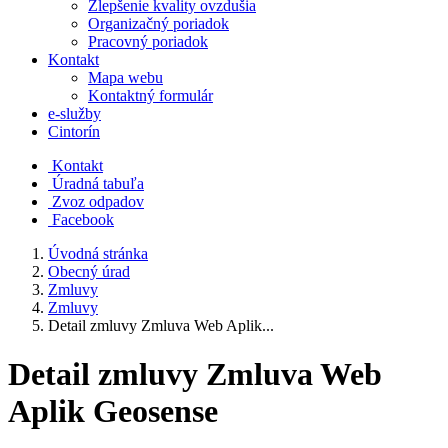
Zlepšenie kvality ovzdušia
Organizačný poriadok
Pracovný poriadok
Kontakt
Mapa webu
Kontaktný formulár
e-služby
Cintorín
Kontakt
Úradná tabuľa
Zvoz odpadov
Facebook
Úvodná stránka
Obecný úrad
Zmluvy
Zmluvy
Detail zmluvy Zmluva Web Aplik...
Detail zmluvy Zmluva Web
Aplik Geosense