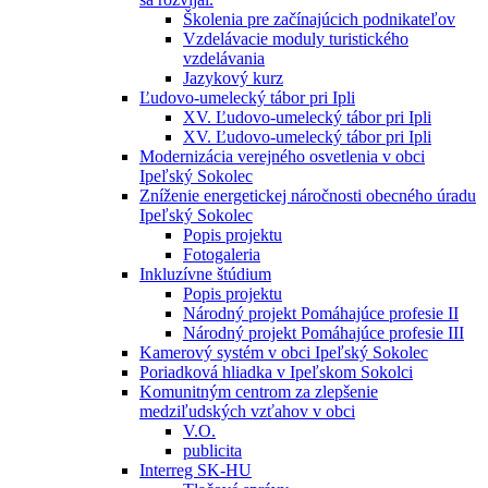
Školenia pre začínajúcich podnikateľov
Vzdelávacie moduly turistického
vzdelávania
Jazykový kurz
Ľudovo-umelecký tábor pri Ipli
XV. Ľudovo-umelecký tábor pri Ipli
XV. Ľudovo-umelecký tábor pri Ipli
Modernizácia verejného osvetlenia v obci
Ipeľský Sokolec
Zníženie energetickej náročnosti obecného úradu
Ipeľský Sokolec
Popis projektu
Fotogaleria
Inkluzívne štúdium
Popis projektu
Národný projekt Pomáhajúce profesie II
Národný projekt Pomáhajúce profesie III
Kamerový systém v obci Ipeľský Sokolec
Poriadková hliadka v Ipeľskom Sokolci
Komunitným centrom za zlepšenie
medziľudských vzťahov v obci
V.O.
publicita
Interreg SK-HU