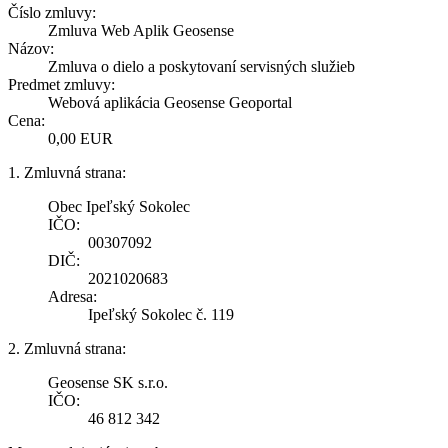
Číslo zmluvy:
Zmluva Web Aplik Geosense
Názov:
Zmluva o dielo a poskytovaní servisných služieb
Predmet zmluvy:
Webová aplikácia Geosense Geoportal
Cena:
0,00 EUR
1. Zmluvná strana:
Obec Ipeľský Sokolec
IČO:
00307092
DIČ:
2021020683
Adresa:
Ipeľský Sokolec č. 119
2. Zmluvná strana:
Geosense SK s.r.o.
IČO:
46 812 342