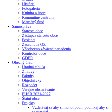
História
Fotogaléria
Kultúra a šport
Komunitné centrum
Matričný úrad
Samospráva
Starosta obce
Zástupca starostu obce
Poslanci
Zasadnutia OZ
Všeobecno záväzné nariadenia
Kontrolór obce
GDPR
Obecný úrad
Úradná tabuľa
Zmluvy
Faktúry
Objednávky
Rozpočet
Verejné obstarávanie
PHSR 2021-2027
Štatút obce
Projekty
Vzdelávaj sa aby si mohol podn, podnikaj aby si
sa rozvíjal.