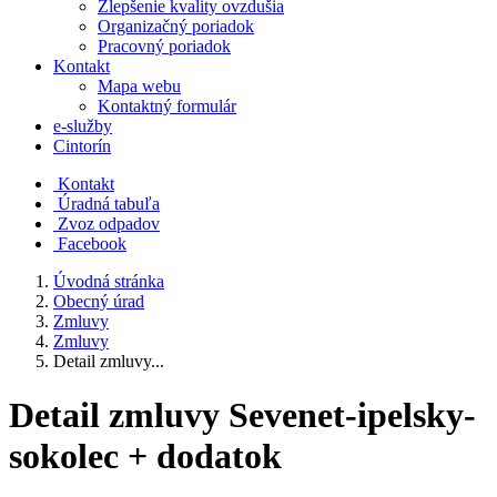
Zlepšenie kvality ovzdušia
Organizačný poriadok
Pracovný poriadok
Kontakt
Mapa webu
Kontaktný formulár
e-služby
Cintorín
Kontakt
Úradná tabuľa
Zvoz odpadov
Facebook
Úvodná stránka
Obecný úrad
Zmluvy
Zmluvy
Detail zmluvy...
Detail zmluvy Sevenet-ipelsky-
sokolec + dodatok