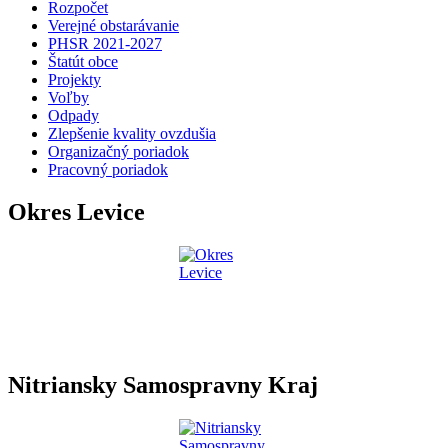
Rozpočet
Verejné obstarávanie
PHSR 2021-2027
Štatút obce
Projekty
Voľby
Odpady
Zlepšenie kvality ovzdušia
Organizačný poriadok
Pracovný poriadok
Okres Levice
Nitriansky Samospravny Kraj