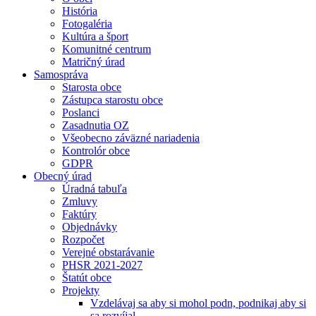
História
Fotogaléria
Kultúra a šport
Komunitné centrum
Matričný úrad
Samospráva
Starosta obce
Zástupca starostu obce
Poslanci
Zasadnutia OZ
Všeobecno záväzné nariadenia
Kontrolór obce
GDPR
Obecný úrad
Úradná tabuľa
Zmluvy
Faktúry
Objednávky
Rozpočet
Verejné obstarávanie
PHSR 2021-2027
Štatút obce
Projekty
Vzdelávaj sa aby si mohol podn, podnikaj aby si
sa rozvíjal.