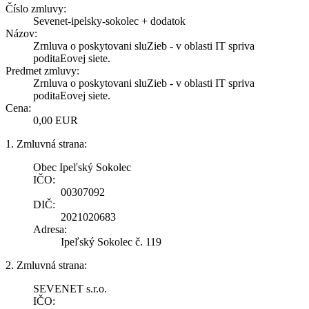
Číslo zmluvy:
Sevenet-ipelsky-sokolec + dodatok
Názov:
Zrnluva o poskytovani sluZieb - v oblasti IT spriva
poditaEovej siete.
Predmet zmluvy:
Zrnluva o poskytovani sluZieb - v oblasti IT spriva
poditaEovej siete.
Cena:
0,00 EUR
1. Zmluvná strana:
Obec Ipeľský Sokolec
IČO:
00307092
DIČ:
2021020683
Adresa:
Ipeľský Sokolec č. 119
2. Zmluvná strana:
SEVENET s.r.o.
IČO: