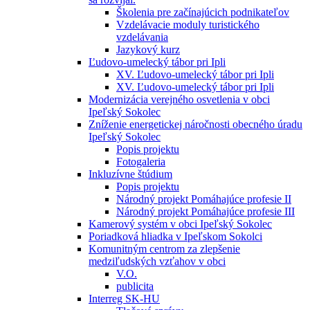
Školenia pre začínajúcich podnikateľov
Vzdelávacie moduly turistického
vzdelávania
Jazykový kurz
Ľudovo-umelecký tábor pri Ipli
XV. Ľudovo-umelecký tábor pri Ipli
XV. Ľudovo-umelecký tábor pri Ipli
Modernizácia verejného osvetlenia v obci
Ipeľský Sokolec
Zníženie energetickej náročnosti obecného úradu
Ipeľský Sokolec
Popis projektu
Fotogaleria
Inkluzívne štúdium
Popis projektu
Národný projekt Pomáhajúce profesie II
Národný projekt Pomáhajúce profesie III
Kamerový systém v obci Ipeľský Sokolec
Poriadková hliadka v Ipeľskom Sokolci
Komunitným centrom za zlepšenie
medziľudských vzťahov v obci
V.O.
publicita
Interreg SK-HU