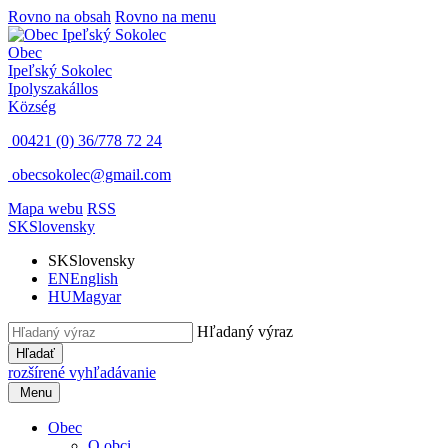
Rovno na obsah
Rovno na menu
Obec
Ipeľský Sokolec
Ipolyszakállos
Község
00421 (0) 36/778 72 24
obecsokolec@gmail.com
Mapa webu
RSS
SK
Slovensky
SK
Slovensky
EN
English
HU
Magyar
Hľadaný výraz
Hľadať
rozšírené vyhľadávanie
Menu
Obec
O obci