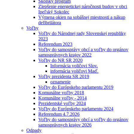
Školský program
Zlepšenie energetickej náročnosti budov v obci
Ipeľský Sokolec
Výmena okien na sobášnej miestnosti a nákup
defibrilátora
Voľby
Voľby do Národnej rady Slovenskej republiky
2023
Referendum 2023
Voľby do samosprávy obcí a voľby do orgánov
samosprávnych krajov 2022
Voľby do NR SR 2020
Informácia voličovi Slov.
informácia voličovi Maď.
Voľby prezidenta SR 2019
oznamenie
Voľby do Európskeho parlamentu 2019
Komunálne voľby 2018
Komunálne voľby - 2014
Prezidentské voľby 2024
Voľby do Európskeho parlamentu 2024
Referendum 4.7.2026
Voľby do samosprávy obcí a voľby do orgánov
samosprávnych krajov 2026
Odpady