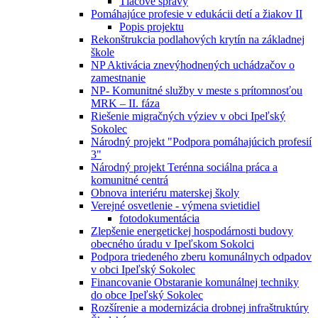
Tlačové správy
Pomáhajúce profesie v edukácii detí a žiakov II
Popis projektu
Rekonštrukcia podlahových krytín na základnej
škole
NP Aktivácia znevýhodnených uchádzačov o
zamestnanie
NP- Komunitné služby v meste s prítomnosťou
MRK – II. fáza
Riešenie migračných výziev v obci Ipeľský
Sokolec
Národný projekt "Podpora pomáhajúcich profesií
3"
Národný projekt Terénna sociálna práca a
komunitné centrá
Obnova interiéru materskej školy
Verejné osvetlenie - výmena svietidiel
fotodokumentácia
Zlepšenie energetickej hospodárnosti budovy
obecného úradu v Ipeľskom Sokolci
Podpora triedeného zberu komunálnych odpadov
v obci Ipeľský Sokolec
Financovanie Obstaranie komunálnej techniky
do obce Ipeľský Sokolec
Rozšírenie a modernizácia drobnej infraštruktúry