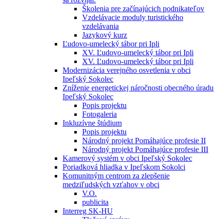
Školenia pre začínajúcich podnikateľov
Vzdelávacie moduly turistického
vzdelávania
Jazykový kurz
Ľudovo-umelecký tábor pri Ipli
XV. Ľudovo-umelecký tábor pri Ipli
XV. Ľudovo-umelecký tábor pri Ipli
Modernizácia verejného osvetlenia v obci
Ipeľský Sokolec
Zníženie energetickej náročnosti obecného úradu
Ipeľský Sokolec
Popis projektu
Fotogaleria
Inkluzívne štúdium
Popis projektu
Národný projekt Pomáhajúce profesie II
Národný projekt Pomáhajúce profesie III
Kamerový systém v obci Ipeľský Sokolec
Poriadková hliadka v Ipeľskom Sokolci
Komunitným centrom za zlepšenie
medziľudských vzťahov v obci
V.O.
publicita
Interreg SK-HU