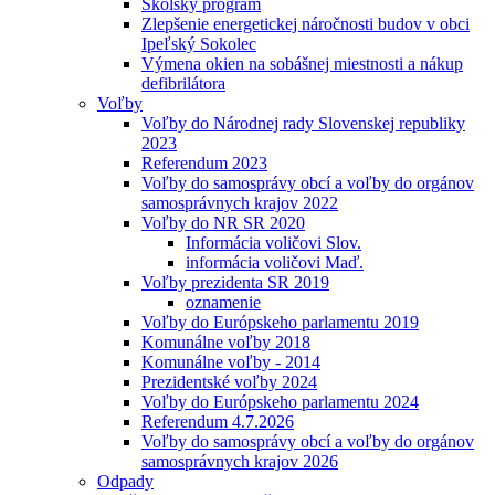
Školský program
Zlepšenie energetickej náročnosti budov v obci
Ipeľský Sokolec
Výmena okien na sobášnej miestnosti a nákup
defibrilátora
Voľby
Voľby do Národnej rady Slovenskej republiky
2023
Referendum 2023
Voľby do samosprávy obcí a voľby do orgánov
samosprávnych krajov 2022
Voľby do NR SR 2020
Informácia voličovi Slov.
informácia voličovi Maď.
Voľby prezidenta SR 2019
oznamenie
Voľby do Európskeho parlamentu 2019
Komunálne voľby 2018
Komunálne voľby - 2014
Prezidentské voľby 2024
Voľby do Európskeho parlamentu 2024
Referendum 4.7.2026
Voľby do samosprávy obcí a voľby do orgánov
samosprávnych krajov 2026
Odpady