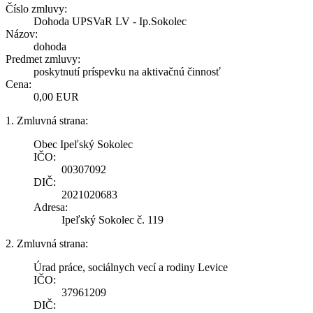
Číslo zmluvy:
Dohoda UPSVaR LV - Ip.Sokolec
Názov:
dohoda
Predmet zmluvy:
poskytnutí príspevku na aktivačnú činnosť
Cena:
0,00 EUR
1. Zmluvná strana:
Obec Ipeľský Sokolec
IČO:
00307092
DIČ:
2021020683
Adresa:
Ipeľský Sokolec č. 119
2. Zmluvná strana:
Úrad práce, sociálnych vecí a rodiny Levice
IČO:
37961209
DIČ: