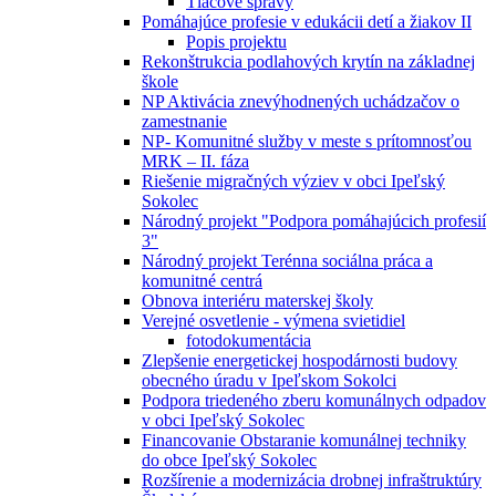
Tlačové správy
Pomáhajúce profesie v edukácii detí a žiakov II
Popis projektu
Rekonštrukcia podlahových krytín na základnej
škole
NP Aktivácia znevýhodnených uchádzačov o
zamestnanie
NP- Komunitné služby v meste s prítomnosťou
MRK – II. fáza
Riešenie migračných výziev v obci Ipeľský
Sokolec
Národný projekt "Podpora pomáhajúcich profesií
3"
Národný projekt Terénna sociálna práca a
komunitné centrá
Obnova interiéru materskej školy
Verejné osvetlenie - výmena svietidiel
fotodokumentácia
Zlepšenie energetickej hospodárnosti budovy
obecného úradu v Ipeľskom Sokolci
Podpora triedeného zberu komunálnych odpadov
v obci Ipeľský Sokolec
Financovanie Obstaranie komunálnej techniky
do obce Ipeľský Sokolec
Rozšírenie a modernizácia drobnej infraštruktúry