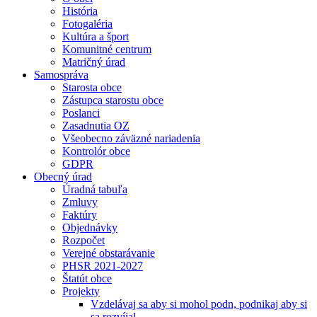
História
Fotogaléria
Kultúra a šport
Komunitné centrum
Matričný úrad
Samospráva
Starosta obce
Zástupca starostu obce
Poslanci
Zasadnutia OZ
Všeobecno záväzné nariadenia
Kontrolór obce
GDPR
Obecný úrad
Úradná tabuľa
Zmluvy
Faktúry
Objednávky
Rozpočet
Verejné obstarávanie
PHSR 2021-2027
Štatút obce
Projekty
Vzdelávaj sa aby si mohol podn, podnikaj aby si
sa rozvíjal.