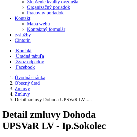
Zlepšenie kvality ovzdušia
Organizačný poriadok
Pracovný poriadok
Kontakt
Mapa webu
Kontaktný formulár
e-služby
Cintorín
Kontakt
Úradná tabuľa
Zvoz odpadov
Facebook
Úvodná stránka
Obecný úrad
Zmluvy
Zmluvy
Detail zmluvy Dohoda UPSVaR LV -...
Detail zmluvy Dohoda
UPSVaR LV - Ip.Sokolec