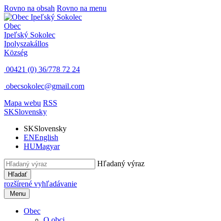
Rovno na obsah
Rovno na menu
Obec
Ipeľský Sokolec
Ipolyszakállos
Község
00421 (0) 36/778 72 24
obecsokolec@gmail.com
Mapa webu
RSS
SK
Slovensky
SK
Slovensky
EN
English
HU
Magyar
Hľadaný výraz
Hľadať
rozšírené vyhľadávanie
Menu
Obec
O obci