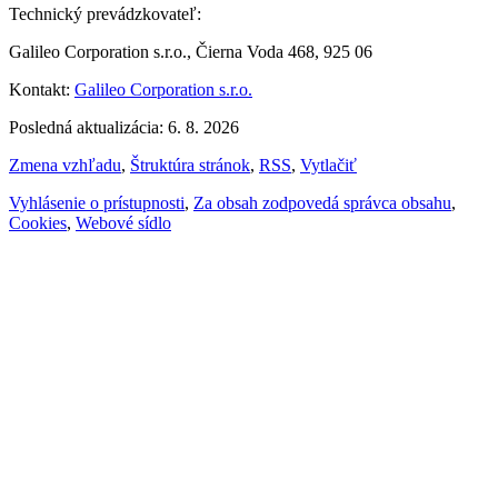
Technický prevádzkovateľ:
Galileo Corporation s.r.o., Čierna Voda 468, 925 06
Kontakt:
Galileo Corporation s.r.o.
Posledná aktualizácia: 6. 8. 2026
Zmena vzhľadu
,
Štruktúra stránok
,
RSS
,
Vytlačiť
Vyhlásenie o prístupnosti
,
Za obsah zodpovedá správca obsahu
,
Cookies
,
Webové sídlo