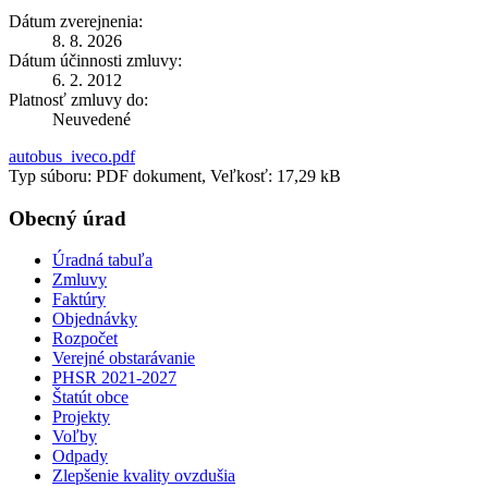
Dátum zverejnenia:
8. 8. 2026
Dátum účinnosti zmluvy:
6. 2. 2012
Platnosť zmluvy do:
Neuvedené
autobus_iveco.pdf
Typ súboru: PDF dokument, Veľkosť: 17,29 kB
Obecný úrad
Úradná tabuľa
Zmluvy
Faktúry
Objednávky
Rozpočet
Verejné obstarávanie
PHSR 2021-2027
Štatút obce
Projekty
Voľby
Odpady
Zlepšenie kvality ovzdušia