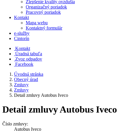
Zlepšenie kvality ovzdušia
Organizačný poriadok
Pracovný poriadok
Kontakt
Mapa webu
Kontaktný formulár
e-služby
Cintorín
Kontakt
Úradná tabuľa
Zvoz odpadov
Facebook
Úvodná stránka
Obecný úrad
Zmluvy
Zmluvy
Detail zmluvy Autobus Iveco
Detail zmluvy Autobus Iveco
Číslo zmluvy:
Autobus Iveco