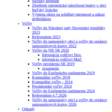
Školský program
Zlepšenie energetickej náročnosti budov v obci
Ipeľský Sokolec
Výmena okien na sobášnej miestnosti a nákup
defibrilátora
Voľby
Voľby do Národnej rady Slovenskej republiky
2023
Referendum 2023
Voľby do samosprávy obcí a voľby do orgánov
samosprávnych krajov 2022
Voľby do NR SR 2020
Informácia voličovi Slov.
informácia voličovi Maď.
Voľby prezidenta SR 2019
oznamenie
Voľby do Európskeho parlamentu 2019
Komunálne voľby 2018
Komunálne voľby - 2014
Prezidentské voľby 2024
Voľby do Európskeho parlamentu 2024
Referendum 4.7.2026
Voľby do samosprávy obcí a voľby do orgánov
samosprávnych krajov 2026
Odpady