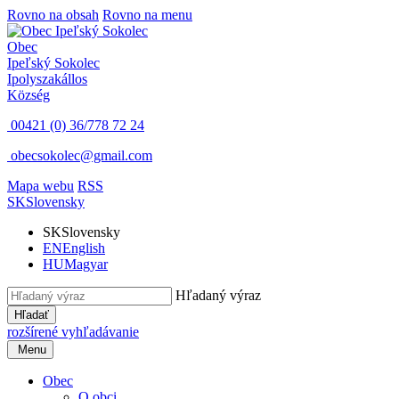
Rovno na obsah
Rovno na menu
Obec
Ipeľský Sokolec
Ipolyszakállos
Község
00421 (0) 36/778 72 24
obecsokolec@gmail.com
Mapa webu
RSS
SK
Slovensky
SK
Slovensky
EN
English
HU
Magyar
Hľadaný výraz
Hľadať
rozšírené vyhľadávanie
Menu
Obec
O obci