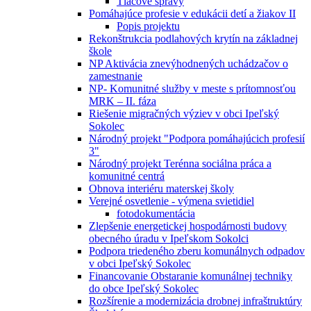
Tlačové správy
Pomáhajúce profesie v edukácii detí a žiakov II
Popis projektu
Rekonštrukcia podlahových krytín na základnej
škole
NP Aktivácia znevýhodnených uchádzačov o
zamestnanie
NP- Komunitné služby v meste s prítomnosťou
MRK – II. fáza
Riešenie migračných výziev v obci Ipeľský
Sokolec
Národný projekt "Podpora pomáhajúcich profesií
3"
Národný projekt Terénna sociálna práca a
komunitné centrá
Obnova interiéru materskej školy
Verejné osvetlenie - výmena svietidiel
fotodokumentácia
Zlepšenie energetickej hospodárnosti budovy
obecného úradu v Ipeľskom Sokolci
Podpora triedeného zberu komunálnych odpadov
v obci Ipeľský Sokolec
Financovanie Obstaranie komunálnej techniky
do obce Ipeľský Sokolec
Rozšírenie a modernizácia drobnej infraštruktúry