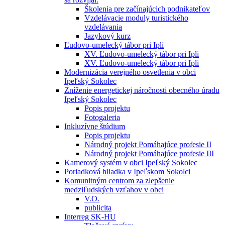
Školenia pre začínajúcich podnikateľov
Vzdelávacie moduly turistického
vzdelávania
Jazykový kurz
Ľudovo-umelecký tábor pri Ipli
XV. Ľudovo-umelecký tábor pri Ipli
XV. Ľudovo-umelecký tábor pri Ipli
Modernizácia verejného osvetlenia v obci
Ipeľský Sokolec
Zníženie energetickej náročnosti obecného úradu
Ipeľský Sokolec
Popis projektu
Fotogaleria
Inkluzívne štúdium
Popis projektu
Národný projekt Pomáhajúce profesie II
Národný projekt Pomáhajúce profesie III
Kamerový systém v obci Ipeľský Sokolec
Poriadková hliadka v Ipeľskom Sokolci
Komunitným centrom za zlepšenie
medziľudských vzťahov v obci
V.O.
publicita
Interreg SK-HU