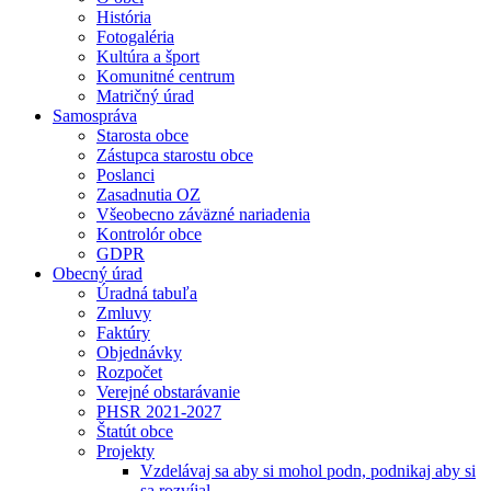
História
Fotogaléria
Kultúra a šport
Komunitné centrum
Matričný úrad
Samospráva
Starosta obce
Zástupca starostu obce
Poslanci
Zasadnutia OZ
Všeobecno záväzné nariadenia
Kontrolór obce
GDPR
Obecný úrad
Úradná tabuľa
Zmluvy
Faktúry
Objednávky
Rozpočet
Verejné obstarávanie
PHSR 2021-2027
Štatút obce
Projekty
Vzdelávaj sa aby si mohol podn, podnikaj aby si
sa rozvíjal.