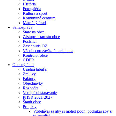
História
Fotogaléria
Kultúra a šport
Komunitné centrum
Matričný úrad
Samospráva
Starosta obce
Zástupca starostu obce
Poslanci
Zasadnutia OZ
Všeobecno záväzné nariadenia
Kontrolór obce
GDPR
Obecný úrad
Úradná tabuľa
Zmluvy
Faktúry
Objednávky
Rozpočet
Verejné obstarávanie
PHSR 2021-2027
Štatút obce
Projekty
Vzdelávaj sa aby si mohol podn, podnikaj aby si
sa rozvíjal.