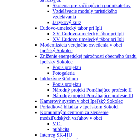
Školenia pre začínajúcich podnikateľov
Vzdelávacie moduly turistického
vzdelávania
Jazykový kurz
Ľudovo-umelecký tábor pri Ipli
XV. Ľudovo-umelecký tábor pri Ipli
XV. Ľudovo-umelecký tábor pri Ipli
Modernizácia verejného osvetlenia v obci
Ipeľský Sokolec
Zníženie energetickej náročnosti obecného úradu
Ipeľský Sokolec
Popis projektu
Fotogaleria
Inkluzívne štúdium
Popis projektu
Národný projekt Pomáhajúce profesie II
Národný projekt Pomáhajúce profesie III
Kamerový systém v obci Ipeľský Sokolec
Poriadková hliadka v Ipeľskom Sokolci
Komunitným centrom za zlepšenie
medziľudských vzťahov v obci
V.O.
publicita
Interreg SK-HU