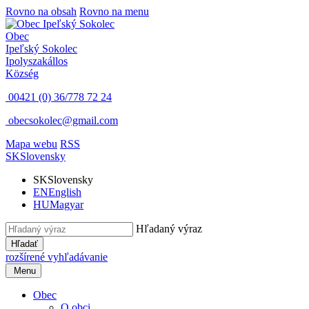
Rovno na obsah
Rovno na menu
Obec
Ipeľský Sokolec
Ipolyszakállos
Község
00421 (0) 36/778 72 24
obecsokolec@gmail.com
Mapa webu
RSS
SK
Slovensky
SK
Slovensky
EN
English
HU
Magyar
Hľadaný výraz
Hľadať
rozšírené vyhľadávanie
Menu
Obec
O obci