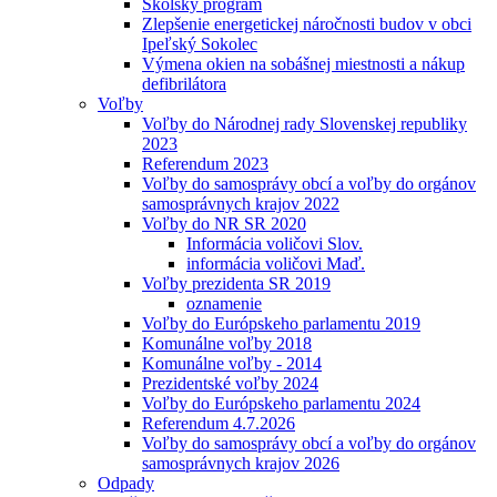
Školský program
Zlepšenie energetickej náročnosti budov v obci
Ipeľský Sokolec
Výmena okien na sobášnej miestnosti a nákup
defibrilátora
Voľby
Voľby do Národnej rady Slovenskej republiky
2023
Referendum 2023
Voľby do samosprávy obcí a voľby do orgánov
samosprávnych krajov 2022
Voľby do NR SR 2020
Informácia voličovi Slov.
informácia voličovi Maď.
Voľby prezidenta SR 2019
oznamenie
Voľby do Európskeho parlamentu 2019
Komunálne voľby 2018
Komunálne voľby - 2014
Prezidentské voľby 2024
Voľby do Európskeho parlamentu 2024
Referendum 4.7.2026
Voľby do samosprávy obcí a voľby do orgánov
samosprávnych krajov 2026
Odpady