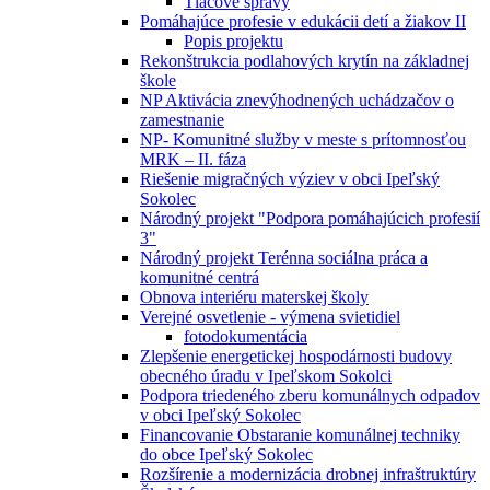
Tlačové správy
Pomáhajúce profesie v edukácii detí a žiakov II
Popis projektu
Rekonštrukcia podlahových krytín na základnej
škole
NP Aktivácia znevýhodnených uchádzačov o
zamestnanie
NP- Komunitné služby v meste s prítomnosťou
MRK – II. fáza
Riešenie migračných výziev v obci Ipeľský
Sokolec
Národný projekt "Podpora pomáhajúcich profesií
3"
Národný projekt Terénna sociálna práca a
komunitné centrá
Obnova interiéru materskej školy
Verejné osvetlenie - výmena svietidiel
fotodokumentácia
Zlepšenie energetickej hospodárnosti budovy
obecného úradu v Ipeľskom Sokolci
Podpora triedeného zberu komunálnych odpadov
v obci Ipeľský Sokolec
Financovanie Obstaranie komunálnej techniky
do obce Ipeľský Sokolec
Rozšírenie a modernizácia drobnej infraštruktúry