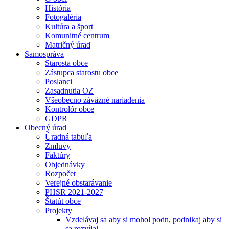
História
Fotogaléria
Kultúra a šport
Komunitné centrum
Matričný úrad
Samospráva
Starosta obce
Zástupca starostu obce
Poslanci
Zasadnutia OZ
Všeobecno záväzné nariadenia
Kontrolór obce
GDPR
Obecný úrad
Úradná tabuľa
Zmluvy
Faktúry
Objednávky
Rozpočet
Verejné obstarávanie
PHSR 2021-2027
Štatút obce
Projekty
Vzdelávaj sa aby si mohol podn, podnikaj aby si
sa rozvíjal.