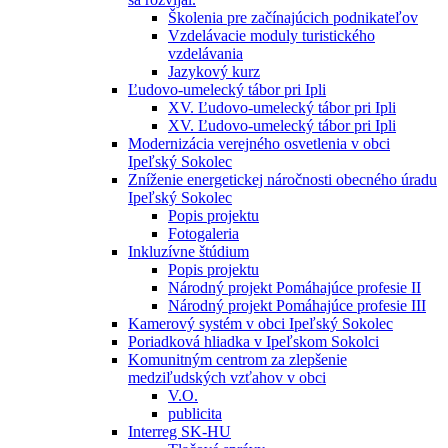
Školenia pre začínajúcich podnikateľov
Vzdelávacie moduly turistického
vzdelávania
Jazykový kurz
Ľudovo-umelecký tábor pri Ipli
XV. Ľudovo-umelecký tábor pri Ipli
XV. Ľudovo-umelecký tábor pri Ipli
Modernizácia verejného osvetlenia v obci
Ipeľský Sokolec
Zníženie energetickej náročnosti obecného úradu
Ipeľský Sokolec
Popis projektu
Fotogaleria
Inkluzívne štúdium
Popis projektu
Národný projekt Pomáhajúce profesie II
Národný projekt Pomáhajúce profesie III
Kamerový systém v obci Ipeľský Sokolec
Poriadková hliadka v Ipeľskom Sokolci
Komunitným centrom za zlepšenie
medziľudských vzťahov v obci
V.O.
publicita
Interreg SK-HU