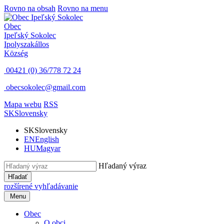
Rovno na obsah
Rovno na menu
Obec
Ipeľský Sokolec
Ipolyszakállos
Község
00421 (0) 36/778 72 24
obecsokolec@gmail.com
Mapa webu
RSS
SK
Slovensky
SK
Slovensky
EN
English
HU
Magyar
Hľadaný výraz
Hľadať
rozšírené vyhľadávanie
Menu
Obec
O obci