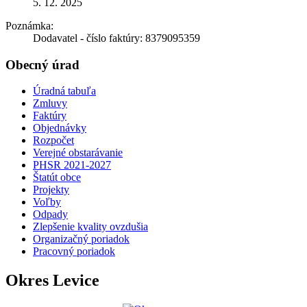
5. 12. 2025
Poznámka:
Dodavatel - číslo faktúry: 8379095359
Obecný úrad
Úradná tabuľa
Zmluvy
Faktúry
Objednávky
Rozpočet
Verejné obstarávanie
PHSR 2021-2027
Štatút obce
Projekty
Voľby
Odpady
Zlepšenie kvality ovzdušia
Organizačný poriadok
Pracovný poriadok
Okres Levice