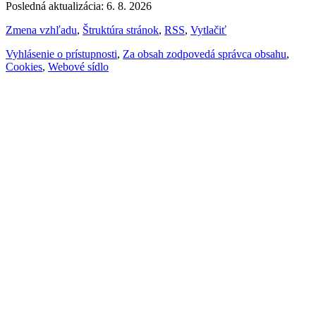
Posledná aktualizácia: 6. 8. 2026
Zmena vzhľadu
,
Štruktúra stránok
,
RSS
,
Vytlačiť
Vyhlásenie o prístupnosti
,
Za obsah zodpovedá správca obsahu
,
Cookies
,
Webové sídlo