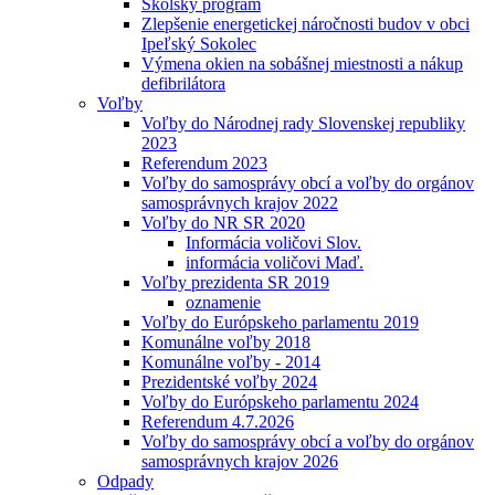
Školský program
Zlepšenie energetickej náročnosti budov v obci
Ipeľský Sokolec
Výmena okien na sobášnej miestnosti a nákup
defibrilátora
Voľby
Voľby do Národnej rady Slovenskej republiky
2023
Referendum 2023
Voľby do samosprávy obcí a voľby do orgánov
samosprávnych krajov 2022
Voľby do NR SR 2020
Informácia voličovi Slov.
informácia voličovi Maď.
Voľby prezidenta SR 2019
oznamenie
Voľby do Európskeho parlamentu 2019
Komunálne voľby 2018
Komunálne voľby - 2014
Prezidentské voľby 2024
Voľby do Európskeho parlamentu 2024
Referendum 4.7.2026
Voľby do samosprávy obcí a voľby do orgánov
samosprávnych krajov 2026
Odpady