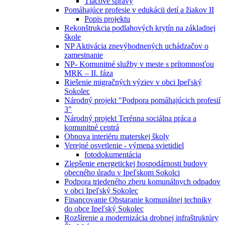
Tlačové správy
Pomáhajúce profesie v edukácii detí a žiakov II
Popis projektu
Rekonštrukcia podlahových krytín na základnej
škole
NP Aktivácia znevýhodnených uchádzačov o
zamestnanie
NP- Komunitné služby v meste s prítomnosťou
MRK – II. fáza
Riešenie migračných výziev v obci Ipeľský
Sokolec
Národný projekt "Podpora pomáhajúcich profesií
3"
Národný projekt Terénna sociálna práca a
komunitné centrá
Obnova interiéru materskej školy
Verejné osvetlenie - výmena svietidiel
fotodokumentácia
Zlepšenie energetickej hospodárnosti budovy
obecného úradu v Ipeľskom Sokolci
Podpora triedeného zberu komunálnych odpadov
v obci Ipeľský Sokolec
Financovanie Obstaranie komunálnej techniky
do obce Ipeľský Sokolec
Rozšírenie a modernizácia drobnej infraštruktúry