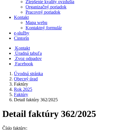
Zlepšenie kvality ovzdušia
Organizačný poriadok
Pracovný poriadok
Kontakt
Mapa webu
Kontaktný formulár
e-služby
Cintorín
Kontakt
Úradná tabuľa
Zvoz odpadov
Facebook
Úvodná stránka
Obecný úrad
Faktúry
Rok 2025
Faktúry
Detail faktúry 362/2025
Detail faktúry 362/2025
Číslo faktúry: