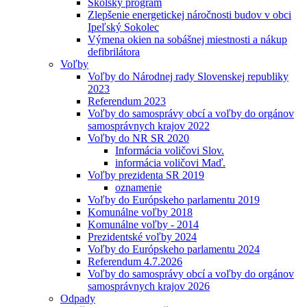
Školský program
Zlepšenie energetickej náročnosti budov v obci
Ipeľský Sokolec
Výmena okien na sobášnej miestnosti a nákup
defibrilátora
Voľby
Voľby do Národnej rady Slovenskej republiky
2023
Referendum 2023
Voľby do samosprávy obcí a voľby do orgánov
samosprávnych krajov 2022
Voľby do NR SR 2020
Informácia voličovi Slov.
informácia voličovi Maď.
Voľby prezidenta SR 2019
oznamenie
Voľby do Európskeho parlamentu 2019
Komunálne voľby 2018
Komunálne voľby - 2014
Prezidentské voľby 2024
Voľby do Európskeho parlamentu 2024
Referendum 4.7.2026
Voľby do samosprávy obcí a voľby do orgánov
samosprávnych krajov 2026
Odpady