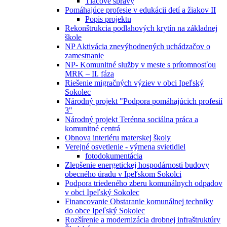
Tlačové správy
Pomáhajúce profesie v edukácii detí a žiakov II
Popis projektu
Rekonštrukcia podlahových krytín na základnej
škole
NP Aktivácia znevýhodnených uchádzačov o
zamestnanie
NP- Komunitné služby v meste s prítomnosťou
MRK – II. fáza
Riešenie migračných výziev v obci Ipeľský
Sokolec
Národný projekt "Podpora pomáhajúcich profesií
3"
Národný projekt Terénna sociálna práca a
komunitné centrá
Obnova interiéru materskej školy
Verejné osvetlenie - výmena svietidiel
fotodokumentácia
Zlepšenie energetickej hospodárnosti budovy
obecného úradu v Ipeľskom Sokolci
Podpora triedeného zberu komunálnych odpadov
v obci Ipeľský Sokolec
Financovanie Obstaranie komunálnej techniky
do obce Ipeľský Sokolec
Rozšírenie a modernizácia drobnej infraštruktúry