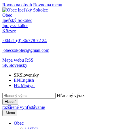
Rovno na obsah
Rovno na menu
Obec
Ipeľský Sokolec
Ipolyszakállos
Község
00421 (0) 36/778 72 24
obecsokolec@gmail.com
Mapa webu
RSS
SK
Slovensky
SK
Slovensky
EN
English
HU
Magyar
Hľadaný výraz
Hľadať
rozšírené vyhľadávanie
Menu
Obec
O obci