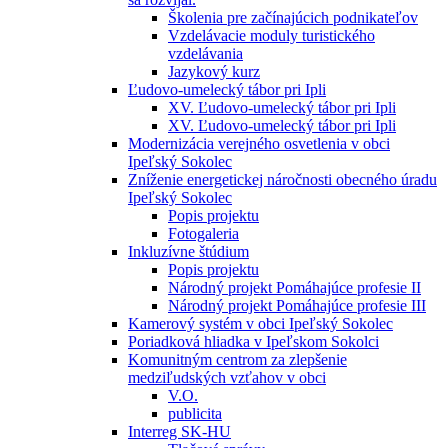
Školenia pre začínajúcich podnikateľov
Vzdelávacie moduly turistického
vzdelávania
Jazykový kurz
Ľudovo-umelecký tábor pri Ipli
XV. Ľudovo-umelecký tábor pri Ipli
XV. Ľudovo-umelecký tábor pri Ipli
Modernizácia verejného osvetlenia v obci
Ipeľský Sokolec
Zníženie energetickej náročnosti obecného úradu
Ipeľský Sokolec
Popis projektu
Fotogaleria
Inkluzívne štúdium
Popis projektu
Národný projekt Pomáhajúce profesie II
Národný projekt Pomáhajúce profesie III
Kamerový systém v obci Ipeľský Sokolec
Poriadková hliadka v Ipeľskom Sokolci
Komunitným centrom za zlepšenie
medziľudských vzťahov v obci
V.O.
publicita
Interreg SK-HU