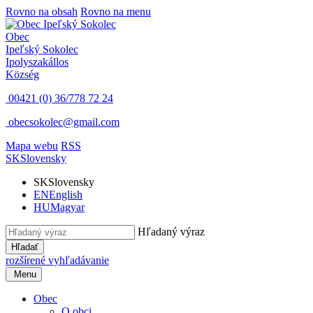
Rovno na obsah
Rovno na menu
Obec
Ipeľský Sokolec
Ipolyszakállos
Község
00421 (0) 36/778 72 24
obecsokolec@gmail.com
Mapa webu
RSS
SK
Slovensky
SK
Slovensky
EN
English
HU
Magyar
Hľadaný výraz
Hľadať
rozšírené vyhľadávanie
Menu
Obec
O obci