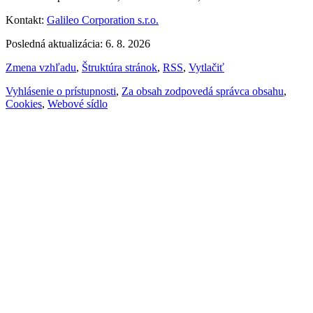
Kontakt:
Galileo Corporation s.r.o.
Posledná aktualizácia: 6. 8. 2026
Zmena vzhľadu
,
Štruktúra stránok
,
RSS
,
Vytlačiť
Vyhlásenie o prístupnosti
,
Za obsah zodpovedá správca obsahu
,
Cookies
,
Webové sídlo