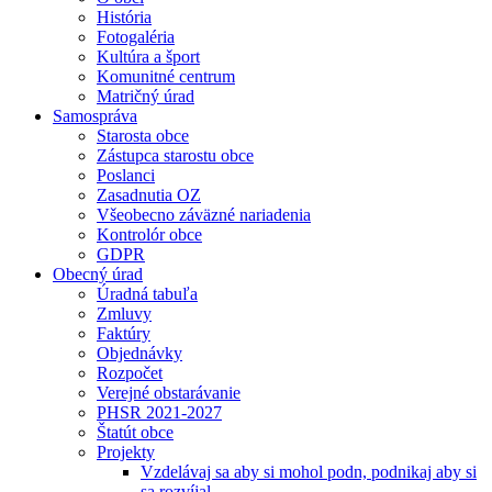
História
Fotogaléria
Kultúra a šport
Komunitné centrum
Matričný úrad
Samospráva
Starosta obce
Zástupca starostu obce
Poslanci
Zasadnutia OZ
Všeobecno záväzné nariadenia
Kontrolór obce
GDPR
Obecný úrad
Úradná tabuľa
Zmluvy
Faktúry
Objednávky
Rozpočet
Verejné obstarávanie
PHSR 2021-2027
Štatút obce
Projekty
Vzdelávaj sa aby si mohol podn, podnikaj aby si
sa rozvíjal.