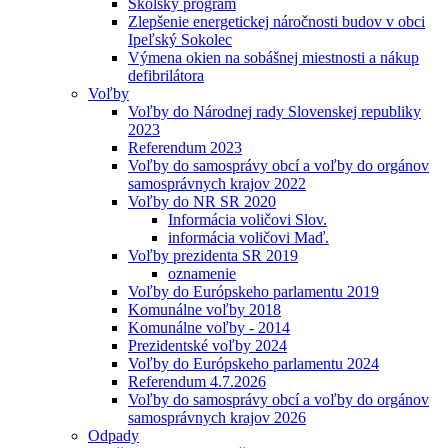
Školský program
Zlepšenie energetickej náročnosti budov v obci
Ipeľský Sokolec
Výmena okien na sobášnej miestnosti a nákup
defibrilátora
Voľby
Voľby do Národnej rady Slovenskej republiky
2023
Referendum 2023
Voľby do samosprávy obcí a voľby do orgánov
samosprávnych krajov 2022
Voľby do NR SR 2020
Informácia voličovi Slov.
informácia voličovi Maď.
Voľby prezidenta SR 2019
oznamenie
Voľby do Európskeho parlamentu 2019
Komunálne voľby 2018
Komunálne voľby - 2014
Prezidentské voľby 2024
Voľby do Európskeho parlamentu 2024
Referendum 4.7.2026
Voľby do samosprávy obcí a voľby do orgánov
samosprávnych krajov 2026
Odpady