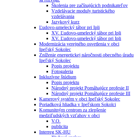
Školenia pre začínajúcich podnikateľov
Vzdelávacie moduly turistického
vzdelávania
Jazykový kurz
Ľudovo-umelecký tábor pri Ipli
XV. Ľudovo-umelecký tábor pri Ipli
XV. Ľudovo-umelecký tábor pri Ipli
Modernizácia verejného osvetlenia v obci
Ipeľský Sokolec
Zníženie energetickej náročnosti obecného úradu
Ipeľský Sokolec
Popis projektu
Fotogaleria
Inkluzívne štúdium
Popis projektu
Národný projekt Pomáhajúce profesie II
Národný projekt Pomáhajúce profesie III
Kamerový systém v obci Ipeľský Sokolec
Poriadková hliadka v Ipeľskom Sokolci
Komunitným centrom za zlepšenie
medziľudských vzťahov v obci
V.O.
publicita
Interreg SK-HU