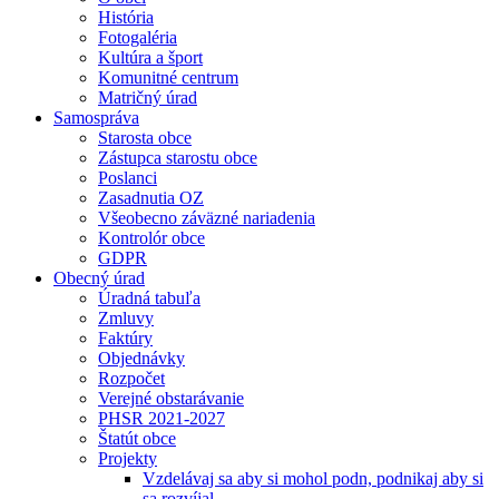
História
Fotogaléria
Kultúra a šport
Komunitné centrum
Matričný úrad
Samospráva
Starosta obce
Zástupca starostu obce
Poslanci
Zasadnutia OZ
Všeobecno záväzné nariadenia
Kontrolór obce
GDPR
Obecný úrad
Úradná tabuľa
Zmluvy
Faktúry
Objednávky
Rozpočet
Verejné obstarávanie
PHSR 2021-2027
Štatút obce
Projekty
Vzdelávaj sa aby si mohol podn, podnikaj aby si
sa rozvíjal.