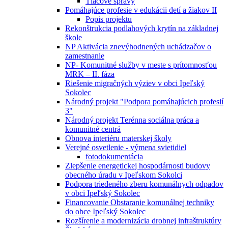
Tlačové správy
Pomáhajúce profesie v edukácii detí a žiakov II
Popis projektu
Rekonštrukcia podlahových krytín na základnej
škole
NP Aktivácia znevýhodnených uchádzačov o
zamestnanie
NP- Komunitné služby v meste s prítomnosťou
MRK – II. fáza
Riešenie migračných výziev v obci Ipeľský
Sokolec
Národný projekt "Podpora pomáhajúcich profesií
3"
Národný projekt Terénna sociálna práca a
komunitné centrá
Obnova interiéru materskej školy
Verejné osvetlenie - výmena svietidiel
fotodokumentácia
Zlepšenie energetickej hospodárnosti budovy
obecného úradu v Ipeľskom Sokolci
Podpora triedeného zberu komunálnych odpadov
v obci Ipeľský Sokolec
Financovanie Obstaranie komunálnej techniky
do obce Ipeľský Sokolec
Rozšírenie a modernizácia drobnej infraštruktúry