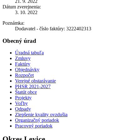
21. 9. 2022
Dátum zverejnenia:
3. 10. 2022
Poznámka:
Dodavatel - číslo faktúry: 3222402313
Obecný úrad
Úradná tabuľa
Zmluvy
Faktúry
Objednávky
Rozpočet
Verejné obstarávanie
PHSR 2021-2027
Štatút obce
Projekty
Voľby
Odpady
Zlepšenie kvality ovzdušia
Organizačný poriadok
Pracovný poriadok
Okres Levice