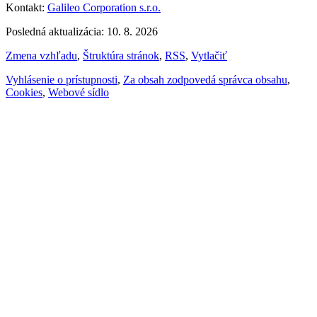
Kontakt:
Galileo Corporation s.r.o.
Posledná aktualizácia: 10. 8. 2026
Zmena vzhľadu
,
Štruktúra stránok
,
RSS
,
Vytlačiť
Vyhlásenie o prístupnosti
,
Za obsah zodpovedá správca obsahu
,
Cookies
,
Webové sídlo