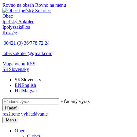
Rovno na obsah
Rovno na menu
Obec
Ipeľský Sokolec
Ipolyszakállos
Község
00421 (0) 36/778 72 24
obecsokolec@gmail.com
Mapa webu
RSS
SK
Slovensky
SK
Slovensky
EN
English
HU
Magyar
Hľadaný výraz
Hľadať
rozšírené vyhľadávanie
Menu
Obec
O obci