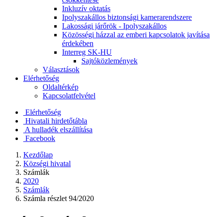
Inkluzív oktatás
Ipolyszakállos biztonsági kamerarendszere
Lakossági járőrök - Ipolyszakállos
Közösségi házzal az emberi kapcsolatok javítása
érdekében
Interreg SK-HU
Sajtóközlemények
Választások
Elérhetőség
Oldaltérkép
Kapcsolatfelvétel
Elérhetőség
Hivatali hirdetőtábla
A hulladék elszállítása
Facebook
Kezdőlap
Községi hivatal
Számlák
2020
Számlák
Számla részlet 94/2020