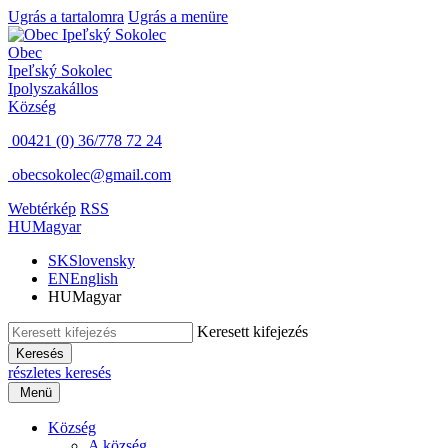
Ugrás a tartalomra
Ugrás a menüre
Obec
Ipeľský Sokolec
Ipolyszakállos
Község
00421 (0) 36/778 72 24
obecsokolec@gmail.com
Webtérkép
RSS
HU
Magyar
SK
Slovensky
EN
English
HU
Magyar
Keresett kifejezés
Keresés
részletes keresés
Menü
Község
A község