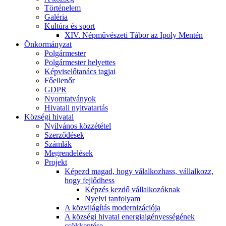
Történelem
Galéria
Kultúra és sport
XIV. Népművészeti Tábor az Ipoly Mentén
Önkormányzat
Polgármester
Polgármester helyettes
Képviselőtanács tagjai
Főellenőr
GDPR
Nyomtatványok
Hivatali nyitvatartás
Községi hivatal
Nyilvános közzététel
Szerződések
Számlák
Megrendelések
Projekt
Képezd magad, hogy válalkozhass, vállalkozz,
hogy fejlődhess
Képzés kezdő vállalkozóknak
Nyelvi tanfolyam
A közvilágítás modernizációja
A községi hivatal energiaigényességének
csökkentése