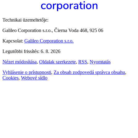
Technikai üzemeltetője:
Galileo Corporation s.r.o., Čierna Voda 468, 925 06
Kapcsolat:
Galileo Corporation s.r.o.
Legutóbbi frissítés: 6. 8. 2026
Nézet módosítása
,
Oldalak szerkezete
,
RSS
,
Nyomtatás
Vyhlásenie o prístupnosti
,
Za obsah zodpovedá správca obsahu
,
Cookies
,
Webové sídlo