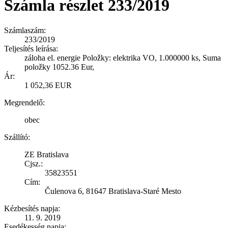
Számla részlet 233/2019
Számlaszám:
233/2019
Teljesítés leírása:
záloha el. energie Položky: elektrika VO, 1.000000 ks, Suma
položky 1052.36 Eur,
Ár:
1 052,36 EUR
Megrendelő:
obec
Szállító:
ZE Bratislava
Cjsz.:
35823551
Cím:
Čulenova 6, 81647 Bratislava-Staré Mesto
Kézbesítés napja:
11. 9. 2019
Esedékesség napja: