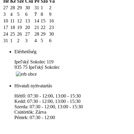
Hé
Ke
Sze
Csü
Pé
Szo
Va
27
28
29
30
31
1
2
3
4
5
6
7
8
9
10
11
12
13
14
15
16
17
18
19
20
21
22
23
24
25
26
27
28
29
30
31
1
2
3
4
5
6
Elérhetőség
Ipeľský Sokolec 119
935 75 Ipeľský Sokolec
Hivatali nyitvatartás
Hétfő: 07:30 - 12:00, 13:00 - 15:30
Kedd: 07:30 - 12:00, 13:00 - 15:30
Szerda: 07:30 - 12:00, 13:00 - 15:30
Csütörtök: Zárva
Péntek: 07:30 - 12:00