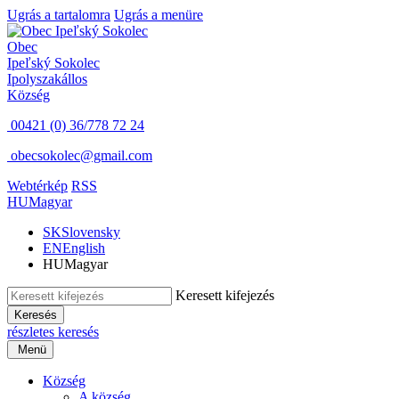
Ugrás a tartalomra
Ugrás a menüre
Obec
Ipeľský Sokolec
Ipolyszakállos
Község
00421 (0) 36/778 72 24
obecsokolec@gmail.com
Webtérkép
RSS
HU
Magyar
SK
Slovensky
EN
English
HU
Magyar
Keresett kifejezés
Keresés
részletes keresés
Menü
Község
A község