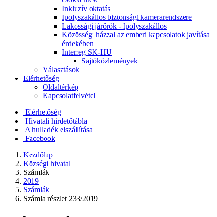
Inkluzív oktatás
Ipolyszakállos biztonsági kamerarendszere
Lakossági járőrök - Ipolyszakállos
Közösségi házzal az emberi kapcsolatok javítása
érdekében
Interreg SK-HU
Sajtóközlemények
Választások
Elérhetőség
Oldaltérkép
Kapcsolatfelvétel
Elérhetőség
Hivatali hirdetőtábla
A hulladék elszállítása
Facebook
Kezdőlap
Községi hivatal
Számlák
2019
Számlák
Számla részlet 233/2019