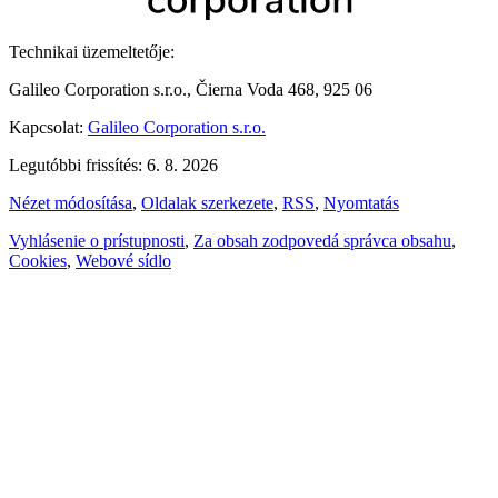
Technikai üzemeltetője:
Galileo Corporation s.r.o., Čierna Voda 468, 925 06
Kapcsolat:
Galileo Corporation s.r.o.
Legutóbbi frissítés: 6. 8. 2026
Nézet módosítása
,
Oldalak szerkezete
,
RSS
,
Nyomtatás
Vyhlásenie o prístupnosti
,
Za obsah zodpovedá správca obsahu
,
Cookies
,
Webové sídlo