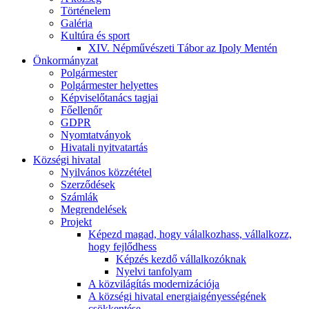
Történelem
Galéria
Kultúra és sport
XIV. Népművészeti Tábor az Ipoly Mentén
Önkormányzat
Polgármester
Polgármester helyettes
Képviselőtanács tagjai
Főellenőr
GDPR
Nyomtatványok
Hivatali nyitvatartás
Községi hivatal
Nyilvános közzététel
Szerződések
Számlák
Megrendelések
Projekt
Képezd magad, hogy válalkozhass, vállalkozz,
hogy fejlődhess
Képzés kezdő vállalkozóknak
Nyelvi tanfolyam
A közvilágítás modernizációja
A községi hivatal energiaigényességének
csökkentése