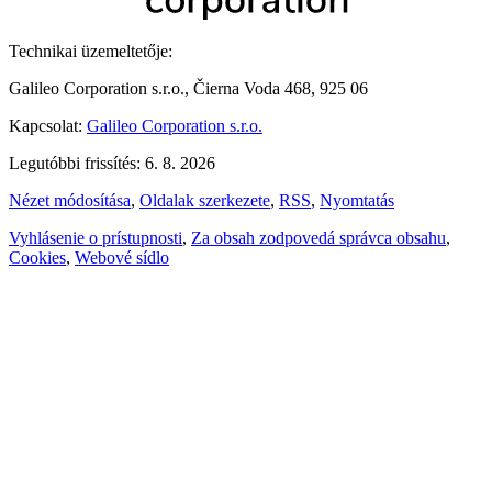
Technikai üzemeltetője:
Galileo Corporation s.r.o., Čierna Voda 468, 925 06
Kapcsolat:
Galileo Corporation s.r.o.
Legutóbbi frissítés: 6. 8. 2026
Nézet módosítása
,
Oldalak szerkezete
,
RSS
,
Nyomtatás
Vyhlásenie o prístupnosti
,
Za obsah zodpovedá správca obsahu
,
Cookies
,
Webové sídlo