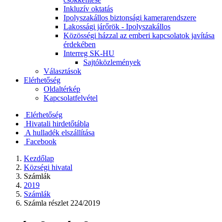
Inkluzív oktatás
Ipolyszakállos biztonsági kamerarendszere
Lakossági járőrök - Ipolyszakállos
Közösségi házzal az emberi kapcsolatok javítása
érdekében
Interreg SK-HU
Sajtóközlemények
Választások
Elérhetőség
Oldaltérkép
Kapcsolatfelvétel
Elérhetőség
Hivatali hirdetőtábla
A hulladék elszállítása
Facebook
Kezdőlap
Községi hivatal
Számlák
2019
Számlák
Számla részlet 224/2019