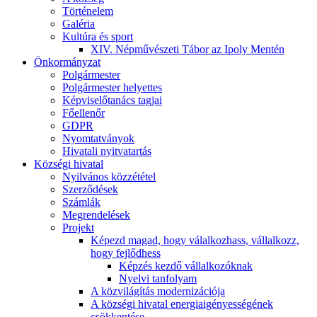
Történelem
Galéria
Kultúra és sport
XIV. Népművészeti Tábor az Ipoly Mentén
Önkormányzat
Polgármester
Polgármester helyettes
Képviselőtanács tagjai
Főellenőr
GDPR
Nyomtatványok
Hivatali nyitvatartás
Községi hivatal
Nyilvános közzététel
Szerződések
Számlák
Megrendelések
Projekt
Képezd magad, hogy válalkozhass, vállalkozz,
hogy fejlődhess
Képzés kezdő vállalkozóknak
Nyelvi tanfolyam
A közvilágítás modernizációja
A községi hivatal energiaigényességének
csökkentése