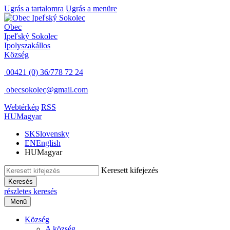
Ugrás a tartalomra
Ugrás a menüre
Obec
Ipeľský Sokolec
Ipolyszakállos
Község
00421 (0) 36/778 72 24
obecsokolec@gmail.com
Webtérkép
RSS
HU
Magyar
SK
Slovensky
EN
English
HU
Magyar
Keresett kifejezés
Keresés
részletes keresés
Menü
Község
A község