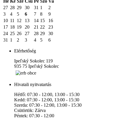
Hé
Ke
Sze
Csü
Pé
Szo
Va
27
28
29
30
31
1
2
3
4
5
6
7
8
9
10
11
12
13
14
15
16
17
18
19
20
21
22
23
24
25
26
27
28
29
30
31
1
2
3
4
5
6
Elérhetőség
Ipeľský Sokolec 119
935 75 Ipeľský Sokolec
Hivatali nyitvatartás
Hétfő: 07:30 - 12:00, 13:00 - 15:30
Kedd: 07:30 - 12:00, 13:00 - 15:30
Szerda: 07:30 - 12:00, 13:00 - 15:30
Csütörtök: Zárva
Péntek: 07:30 - 12:00