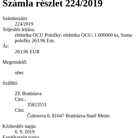
Számla részlet 224/2019
Számlaszám:
224/2019
Teljesítés leírása:
elektrika OCU Položky: elektrika OCU, 1.000000 ks, Suma
položky 263.96 Eur,
Ár:
263,96 EUR
Megrendelő:
obec
Szállító:
ZE Bratislava
Cjsz.:
35823551
Cím:
Čulenova 6, 81647 Bratislava-Staré Mesto
Kézbesítés napja:
6. 9. 2019
Esedékesség napja: