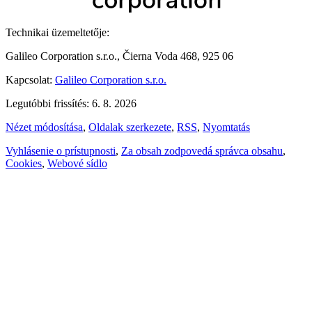
Technikai üzemeltetője:
Galileo Corporation s.r.o., Čierna Voda 468, 925 06
Kapcsolat:
Galileo Corporation s.r.o.
Legutóbbi frissítés: 6. 8. 2026
Nézet módosítása
,
Oldalak szerkezete
,
RSS
,
Nyomtatás
Vyhlásenie o prístupnosti
,
Za obsah zodpovedá správca obsahu
,
Cookies
,
Webové sídlo