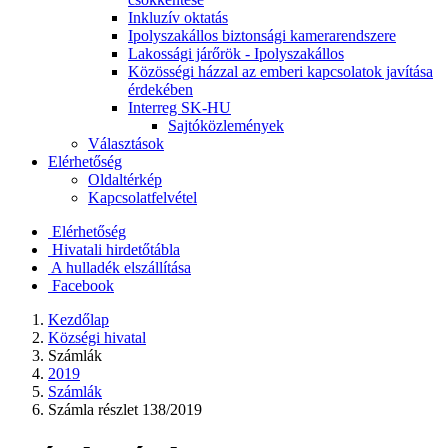
Inkluzív oktatás
Ipolyszakállos biztonsági kamerarendszere
Lakossági járőrök - Ipolyszakállos
Közösségi házzal az emberi kapcsolatok javítása
érdekében
Interreg SK-HU
Sajtóközlemények
Választások
Elérhetőség
Oldaltérkép
Kapcsolatfelvétel
Elérhetőség
Hivatali hirdetőtábla
A hulladék elszállítása
Facebook
Kezdőlap
Községi hivatal
Számlák
2019
Számlák
Számla részlet 138/2019