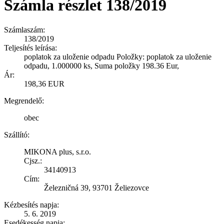
Számla részlet 138/2019
Számlaszám:
138/2019
Teljesítés leírása:
poplatok za uloženie odpadu Položky: poplatok za uloženie
odpadu, 1.000000 ks, Suma položky 198.36 Eur,
Ár:
198,36 EUR
Megrendelő:
obec
Szállító:
MIKONA plus, s.r.o.
Cjsz.:
34140913
Cím:
Železničná 39, 93701 Želiezovce
Kézbesítés napja:
5. 6. 2019
Esedékesség napja: