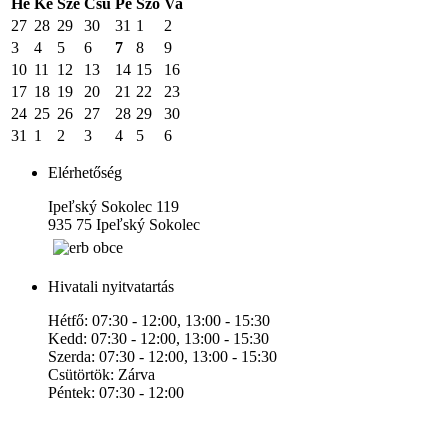
Hé
Ke
Sze
Csü
Pé
Szo
Va
27
28
29
30
31
1
2
3
4
5
6
7
8
9
10
11
12
13
14
15
16
17
18
19
20
21
22
23
24
25
26
27
28
29
30
31
1
2
3
4
5
6
Elérhetőség
Ipeľský Sokolec 119
935 75 Ipeľský Sokolec
Hivatali nyitvatartás
Hétfő: 07:30 - 12:00, 13:00 - 15:30
Kedd: 07:30 - 12:00, 13:00 - 15:30
Szerda: 07:30 - 12:00, 13:00 - 15:30
Csütörtök: Zárva
Péntek: 07:30 - 12:00