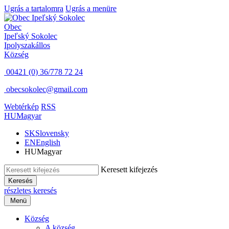
Ugrás a tartalomra
Ugrás a menüre
Obec
Ipeľský Sokolec
Ipolyszakállos
Község
00421 (0) 36/778 72 24
obecsokolec@gmail.com
Webtérkép
RSS
HU
Magyar
SK
Slovensky
EN
English
HU
Magyar
Keresett kifejezés
Keresés
részletes keresés
Menü
Község
A község