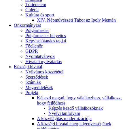
Történelem
Galéria
Kultúra és sport
XIV. Népművészeti Tábor az Ipoly Mentén
Önkormányzat
Polgármester
Polgármester helyettes
Képviselőtanács tagjai
Főellenőr
GDPR
Nyomtatványok
Hivatali nyitvatartás
Községi hivatal
Nyilvános közzététel
Szerződések
Számlák
Megrendelések
Projekt
Képezd magad, hogy válalkozhass, vállalkozz,
hogy fejlődhess
Képzés kezdő vállalkozóknak
Nyelvi tanfolyam
A közvilágítás modernizációja
A községi hivatal energiaigényességének
csökkentése